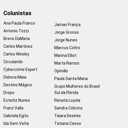
Colunistas
Ana Paula Franco
Jamari França
Antonio Tozzi
Jorge Grosso
Breno DaMata
Jorge Nunes
Carlos Martinez
Marcus Coltro
Carlos Wesley
Marina Elliot
Circulando
Marta Ramos
Cybercrime Expert
Opinião
Debora Maia
Paula Santa Maria
Destino Mágico
Grupo Mulheres do Brasil
Drops
Sul da Flórida
Esterliz Nunes
Renata Loyola
Franz Valla
Sandra Colicino
Gabriela Egito
Taiara Desirée
Ida Sem Volta
Tatiana Cesso