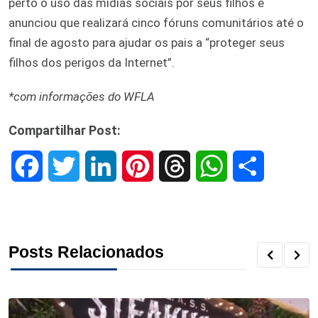
perto o uso das mídias sociais por seus filhos e
anunciou que realizará cinco fóruns comunitários até o
final de agosto para ajudar os pais a “proteger seus
filhos dos perigos da Internet”.
*com informações do WFLA
Compartilhar Post:
F
T
L
P
T
W
S
a
w
i
i
h
h
h
c
i
n
n
r
a
a
Posts Relacionados
e
t
k
t
e
t
r
b
t
e
e
a
s
e