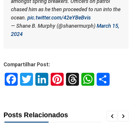
amongst spring breakers. Officers on patrol
chased him as he then proceeded to run into the
ocean.
pic.twitter.com/42eYBeBvis
— Shane B. Murphy (@shanermurph)
March 15,
2024
Compartilhar Post:
F
T
L
P
T
W
S
a
w
i
i
h
h
h
c
i
n
n
r
a
a
Posts Relacionados
e
t
k
t
e
t
r
b
t
e
e
a
s
e