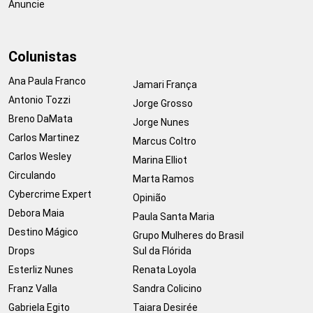
Anuncie
Colunistas
Ana Paula Franco
Jamari França
Antonio Tozzi
Jorge Grosso
Breno DaMata
Jorge Nunes
Carlos Martinez
Marcus Coltro
Carlos Wesley
Marina Elliot
Circulando
Marta Ramos
Cybercrime Expert
Opinião
Debora Maia
Paula Santa Maria
Destino Mágico
Grupo Mulheres do Brasil
Drops
Sul da Flórida
Esterliz Nunes
Renata Loyola
Franz Valla
Sandra Colicino
Gabriela Egito
Taiara Desirée