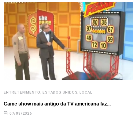
o
e
d
r
d
A
o
r
I
e
s
p
k
n
s
p
t
,
,
ENTRETENIMENTO
ESTADOS UNIDOS
LOCAL
L
Game show mais antigo da TV americana faz...
I
se
07/08/2026