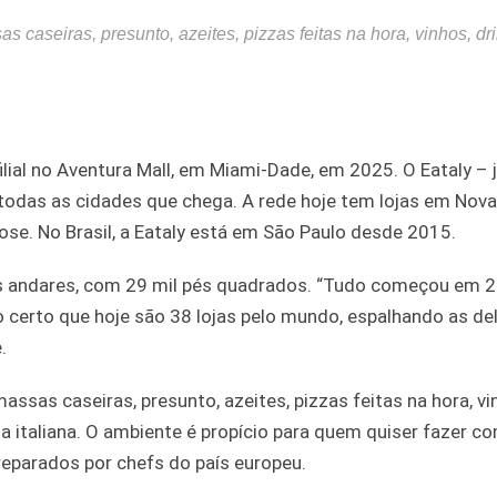
 caseiras, presunto, azeites, pizzas feitas na hora, vinhos, dr
ilial no Aventura Mall, em Miami-Dade, em 2025. O Eataly – 
m todas as cidades que chega. A rede hoje tem lojas em Nova
ose. No Brasil, a Eataly está em São Paulo desde 2015.
rês andares, com 29 mil pés quadrados. “Tudo começou em
ão certo que hoje são 38 lojas pelo mundo, espalhando as del
.
ssas caseiras, presunto, azeites, pizzas feitas na hora, vi
a italiana. O ambiente é propício para quem quiser fazer c
reparados por chefs do país europeu.