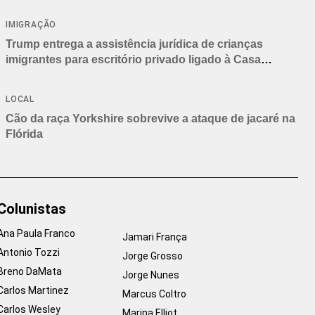
IMIGRAÇÃO
Trump entrega a assistência jurídica de crianças
imigrantes para escritório privado ligado à Casa
Branca
LOCAL
Cão da raça Yorkshire sobrevive a ataque de jacaré na
Flórida
Colunistas
Ana Paula Franco
Jamari França
Antonio Tozzi
Jorge Grosso
Breno DaMata
Jorge Nunes
Carlos Martinez
Marcus Coltro
Carlos Wesley
Marina Elliot