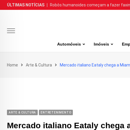
Skip
ÚLTIMAS NOTÍCIAS
|
Robôs humanoides começam a fazer faxina
to
content
Automóveis
Imóveis
Emp
Home
Arte & Cultura
Mercado italiano Eataly chega a Mia
ARTE & CULTURA
ENTRETENIMENTO
Mercado italiano Eataly chega