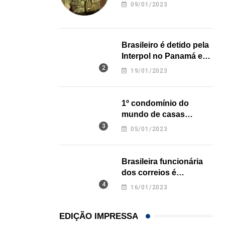
revela onde deixou o
Cartão da biblioteca pública de Miami dá acesso..
09/01/2023
corpo
16/07/2026
Brasileiro é detido pela
Interpol no Panamá e
pode pegar prisão
19/01/2023
perpétua nos EUA
1º condomínio do
mundo de casas
impressas em 3D é
05/01/2023
inaugurado no Texas
Brasileira funcionária
dos correios é
assassinada a facadas
16/01/2023
na Califórnia
EDIÇÃO IMPRESSA