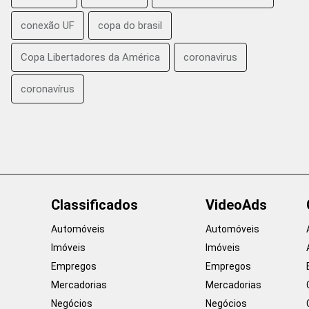
conexão UF
copa do brasil
Copa Libertadores da América
coronavirus
coronavírus
Classificados
VideoAds
Automóveis
Automóveis
Imóveis
Imóveis
Empregos
Empregos
Mercadorias
Mercadorias
Negócios
Negócios