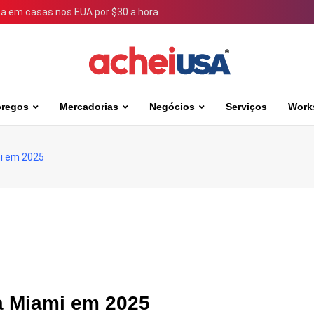
 em casas nos EUA por $30 a hora
regos
Mercadorias
Negócios
Serviços
Work
mi em 2025
 a Miami em 2025