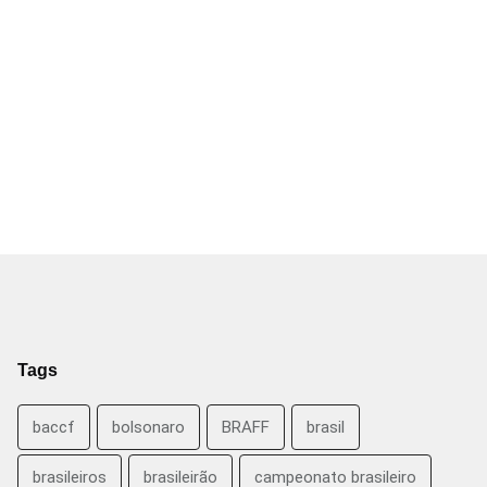
Tags
baccf
bolsonaro
BRAFF
brasil
brasileiros
brasileirão
campeonato brasileiro