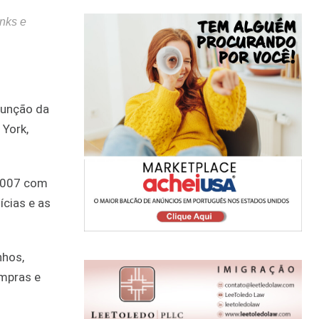
inks e
junção da
 York,
 2007 com
ícias e as
nhos,
ompras e