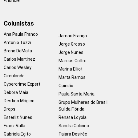
Anuncie
Colunistas
Ana Paula Franco
Jamari França
Antonio Tozzi
Jorge Grosso
Breno DaMata
Jorge Nunes
Carlos Martinez
Marcus Coltro
Carlos Wesley
Marina Elliot
Circulando
Marta Ramos
Cybercrime Expert
Opinião
Debora Maia
Paula Santa Maria
Destino Mágico
Grupo Mulheres do Brasil
Drops
Sul da Flórida
Esterliz Nunes
Renata Loyola
Franz Valla
Sandra Colicino
Gabriela Egito
Taiara Desirée