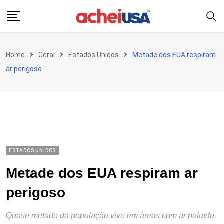
Skip
to
content
Home
Geral
Estados Unidos
Metade dos EUA respiram
ar perigoso
ESTADOS UNIDOS
Metade dos EUA respiram ar
perigoso
Quase metade da população vive em áreas com ar poluído,