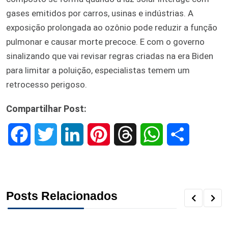
gases emitidos por carros, usinas e indústrias. A
exposição prolongada ao ozônio pode reduzir a função
pulmonar e causar morte precoce. E com o governo
sinalizando que vai revisar regras criadas na era Biden
para limitar a poluição, especialistas temem um
retrocesso perigoso.
Compartilhar Post:
F
T
L
P
T
W
S
a
w
i
i
h
h
h
c
i
n
n
r
a
a
Posts Relacionados
e
t
k
t
e
t
r
b
t
e
e
a
s
e