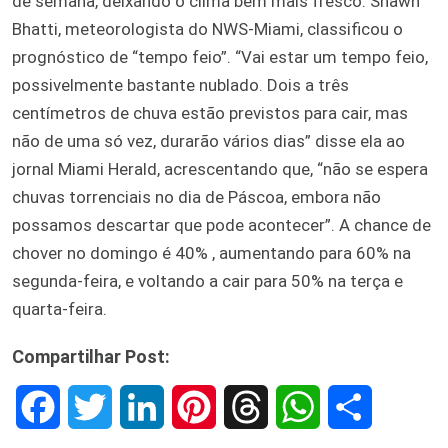
de semana, deixando o clima bem mais fresco. Shawn
Bhatti, meteorologista do NWS-Miami, classificou o
prognóstico de “tempo feio”. “Vai estar um tempo feio,
possivelmente bastante nublado. Dois a três
centímetros de chuva estão previstos para cair, mas
não de uma só vez, durarão vários dias” disse ela ao
jornal Miami Herald, acrescentando que, “não se espera
chuvas torrenciais no dia de Páscoa, embora não
possamos descartar que pode acontecer”. A chance de
chover no domingo é 40% , aumentando para 60% na
segunda-feira, e voltando a cair para 50% na terça e
quarta-feira.
Compartilhar Post:
F
T
L
P
T
W
S