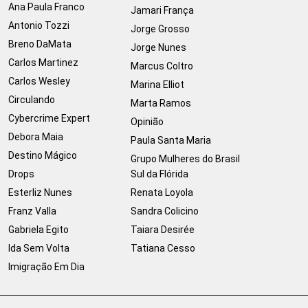
Ana Paula Franco
Jamari França
Antonio Tozzi
Jorge Grosso
Breno DaMata
Jorge Nunes
Carlos Martinez
Marcus Coltro
Carlos Wesley
Marina Elliot
Circulando
Marta Ramos
Cybercrime Expert
Opinião
Debora Maia
Paula Santa Maria
Destino Mágico
Grupo Mulheres do Brasil
Drops
Sul da Flórida
Esterliz Nunes
Renata Loyola
Franz Valla
Sandra Colicino
Gabriela Egito
Taiara Desirée
Ida Sem Volta
Tatiana Cesso
Imigração Em Dia