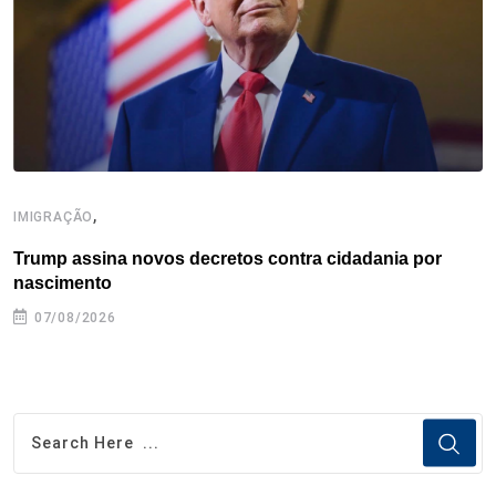
,
IMIGRAÇÃO
E
Trump assina novos decretos contra cidadania por
G
nascimento
07/08/2026