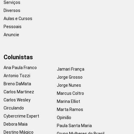
Serviços
Diversos
Aulas e Cursos
Pessoais
Anuncie
Colunistas
Ana Paula Franco
Jamari França
Antonio Tozzi
Jorge Grosso
Breno DaMata
Jorge Nunes
Carlos Martinez
Marcus Coltro
Carlos Wesley
Marina Elliot
Circulando
Marta Ramos
Cybercrime Expert
Opinião
Debora Maia
Paula Santa Maria
Destino Mágico
Grupo Mulheres do Brasil