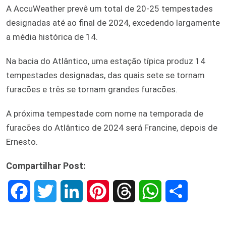
A AccuWeather prevê um total de 20-25 tempestades
designadas até ao final de 2024, excedendo largamente
a média histórica de 14.
Na bacia do Atlântico, uma estação típica produz 14
tempestades designadas, das quais sete se tornam
furacões e três se tornam grandes furacões.
A próxima tempestade com nome na temporada de
furacões do Atlântico de 2024 será Francine, depois de
Ernesto.
Compartilhar Post:
F
T
L
P
T
W
S
a
w
i
i
h
h
h