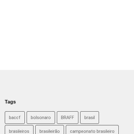
Tags
baccf
bolsonaro
BRAFF
brasil
brasileiros
brasileirão
campeonato brasileiro