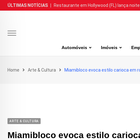
Skip
ÚLTIMAS NOTÍCIAS
|
Restaurante em Hollywood (FL) lança noite
to
content
Automóveis
Imóveis
Emp
Home
Arte & Cultura
Miamibloco evoca estilo carioca em r
ARTE & CULTURA
Miamibloco evoca estilo carioc