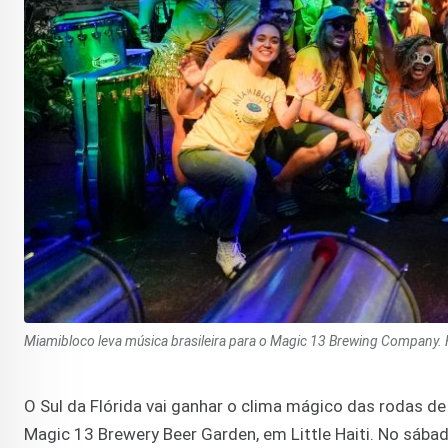
Miamibloco leva música brasileira para o Magic 13 Brewing Company. 
O Sul da Flórida vai ganhar o clima mágico das rodas 
Magic 13 Brewery Beer Garden, em Little Haiti. No sáb