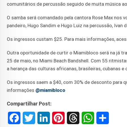
comunitários de percussão seguido de muita música ao
O samba será comandado pela cantora Rose Max nos voc
pandeiro, Hugo Sandim e Hugo Luiz na percussão, Ivan d
Os ingressos custam $25. Para mais informações, ace
Outra oportunidade de curtir o Miamibloco será na já tr
25 de maio, no Miami Beach Bandshell. Com 55 ritmista
a herança das culturas africanas, brasileiras, cubanas e
Os ingressos saem a $40, com 30% de desconto para q
informações
@miamibloco
Compartilhar Post:
F
T
L
P
T
W
S