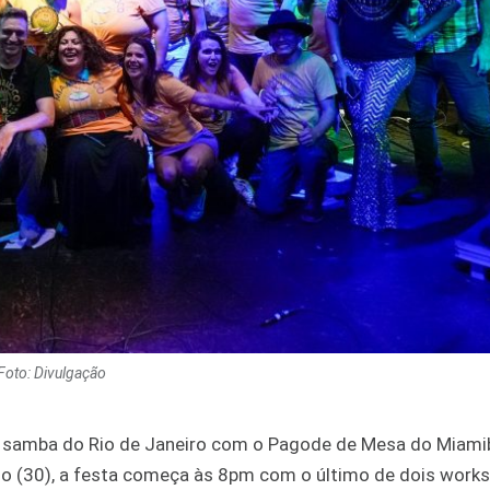
Foto: Divulgação
de samba do Rio de Janeiro com o Pagode de Mesa do Miami
ado (30), a festa começa às 8pm com o último de dois work