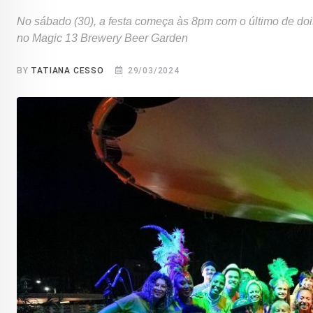
No sábado (30), a festa começa às 8pm com o último de do
no Magic 13 Brewery Beer Garden
BY
TATIANA CESSO
29/03/2024