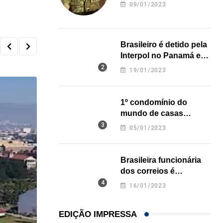
revela onde deixou o
09/01/2023
corpo
Brasileiro é detido pela
Interpol no Panamá e
pode pegar prisão
19/01/2023
perpétua nos EUA
1º condomínio do
mundo de casas
impressas em 3D é
05/01/2023
inaugurado no Texas
Brasileira funcionária
dos correios é
assassinada a facadas
16/01/2023
na Califórnia
EDIÇÃO IMPRESSA