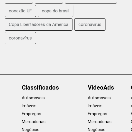
conexão UF
copa do brasil
Copa Libertadores da América
coronavirus
coronavírus
Classificados
VideoAds
Automóveis
Automóveis
Imóveis
Imóveis
Empregos
Empregos
Mercadorias
Mercadorias
Negócios
Negócios