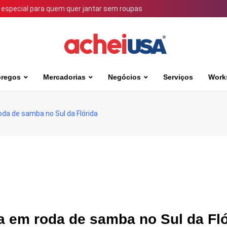
 especial para quem quer jantar sem roupas
regos
Mercadorias
Negócios
Serviços
Work
oda de samba no Sul da Flórida
a em roda de samba no Sul da Fló