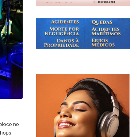
bloco no
shops