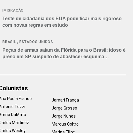
IMIGRAÇÃO
Teste de cidadania dos EUA pode ficar mais rigoroso
com novas regras em estudo
,
BRASIL
ESTADOS UNIDOS
Peças de armas saíam da Flórida para o Brasil: idoso é
preso em SP suspeito de abastecer esquema
criminoso
Colunistas
Ana Paula Franco
Jamari França
Antonio Tozzi
Jorge Grosso
Breno DaMata
Jorge Nunes
Carlos Martinez
Marcus Coltro
Carlos Wesley
Marina Elliot