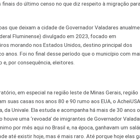
 finais do último censo no que diz respeito à migração par
ssoas que deixam a cidade de Governador Valadares anualme
ederal Fluminense) divulgado em 2023, focado em
iros morando nos Estados Unidos, destino principal dos
co anos. Foi no final desse período que o município com ma
 e, por consequência, eleitores.
ório, em especial na região leste de Minas Gerais, região
ram suas casas nos anos 80 e 90 rumo aos EUA, o AcheiUS
ra, da Univale. Ela estuda e acompanha há mais de 30 anos 
o houve uma ‘revoada’ de imigrantes de Governador Valada
imo por mês aqui no Brasil e, na época, ganhavam um salá
de até existir hoje, mas é mais raro. Até porque hoje elas