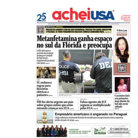
,
,
BRASIL
ESTADOS UNIDOS
Em medida inédita, EUA revogam visto de embaix
05/08/2026