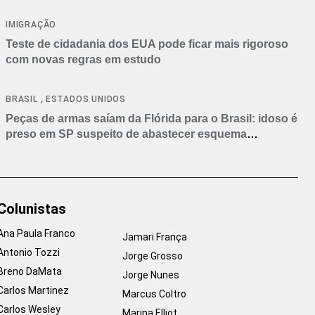
IMIGRAÇÃO
Teste de cidadania dos EUA pode ficar mais rigoroso
com novas regras em estudo
,
BRASIL
ESTADOS UNIDOS
Peças de armas saíam da Flórida para o Brasil: idoso é
preso em SP suspeito de abastecer esquema
criminoso
Colunistas
Ana Paula Franco
Jamari França
Antonio Tozzi
Jorge Grosso
Breno DaMata
Jorge Nunes
Carlos Martinez
Marcus Coltro
Carlos Wesley
Marina Elliot