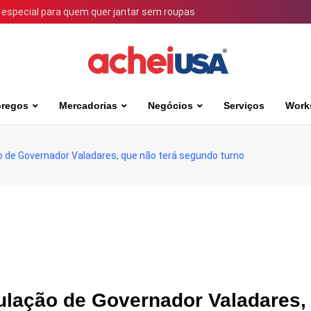
 especial para quem quer jantar sem roupas
regos
Mercadorias
Negócios
Serviços
Work
 de Governador Valadares, que não terá segundo turno
ulação de Governador Valadares,