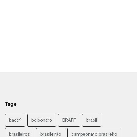
Tags
baccf
bolsonaro
BRAFF
brasil
brasileiros
brasileirão
campeonato brasileiro