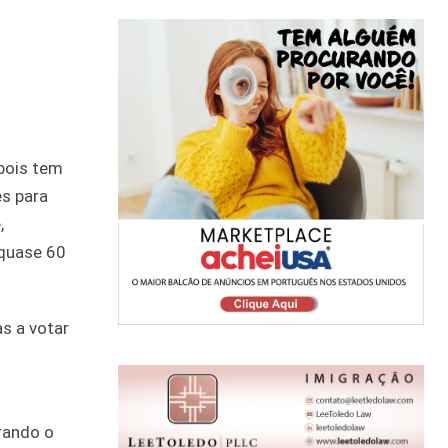
 pois tem
es para
,
 quase 60
s a votar
rando o