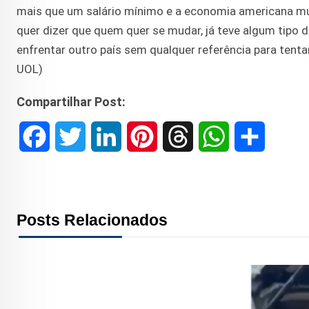
mais que um salário mínimo e a economia americana mud
quer dizer que quem quer se mudar, já teve algum tipo 
enfrentar outro país sem qualquer referência para tent
UOL)
Compartilhar Post:
F
T
L
P
T
W
S
a
w
i
i
h
h
h
c
i
n
n
r
a
a
Posts Relacionados
e
t
k
t
e
t
r
b
t
e
e
a
s
e
o
e
d
r
d
A