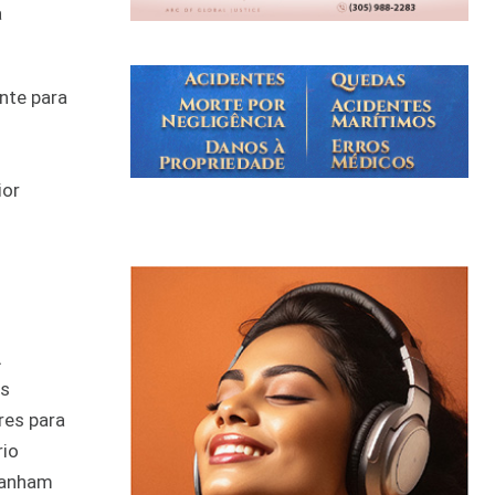
a
nte para
ior
A
os
res para
rio
 ganham