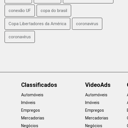
conexão UF
copa do brasil
Copa Libertadores da América
coronavirus
coronavírus
Classificados
VideoAds
Automóveis
Automóveis
Imóveis
Imóveis
Empregos
Empregos
Mercadorias
Mercadorias
Negócios
Negócios