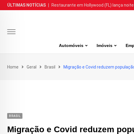
Skip
ÚLTIMAS NOTÍCIAS
|
Restaurante em Hollywood (FL) lança noite
to
content
Automóveis
Imóveis
Emp
Home
Geral
Brasil
Migração e Covid reduzem população
BRASIL
Migração e Covid reduzem pop