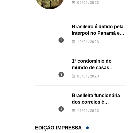
revela onde deixou o
09/01/2023
corpo
Brasileiro é detido pela
Interpol no Panamá e
pode pegar prisão
19/01/2023
perpétua nos EUA
1º condomínio do
mundo de casas
impressas em 3D é
05/01/2023
inaugurado no Texas
Brasileira funcionária
dos correios é
assassinada a facadas
16/01/2023
na Califórnia
EDIÇÃO IMPRESSA