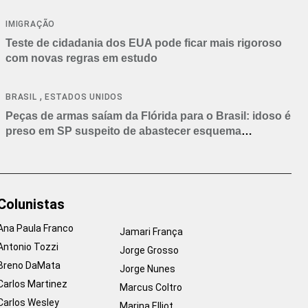
IMIGRAÇÃO
Teste de cidadania dos EUA pode ficar mais rigoroso
com novas regras em estudo
,
BRASIL
ESTADOS UNIDOS
Peças de armas saíam da Flórida para o Brasil: idoso é
preso em SP suspeito de abastecer esquema
criminoso
Colunistas
Ana Paula Franco
Jamari França
Antonio Tozzi
Jorge Grosso
Breno DaMata
Jorge Nunes
Carlos Martinez
Marcus Coltro
Carlos Wesley
Marina Elliot