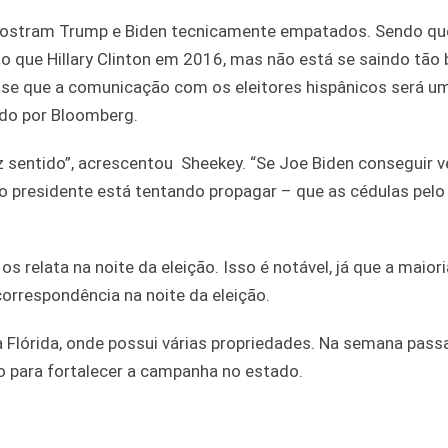
 mostram Trump e Biden tecnicamente empatados. Sendo qu
do que Hillary Clinton em 2016, mas não está se saindo tã
se que a comunicação com os eleitores hispânicos será u
ado por Bloomberg.
z sentido”, acrescentou Sheekey. “Se Joe Biden conseguir v
e o presidente está tentando propagar – que as cédulas pelo
os relata na noite da eleição. Isso é notável, já que a maior
correspondência na noite da eleição.
Flórida, onde possui várias propriedades. Na semana passa
ro para fortalecer a campanha no estado.