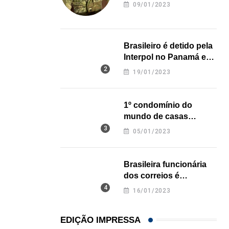
revela onde deixou o
09/01/2023
corpo
Brasileiro é detido pela
Interpol no Panamá e
pode pegar prisão
19/01/2023
perpétua nos EUA
1º condomínio do
mundo de casas
impressas em 3D é
05/01/2023
inaugurado no Texas
Brasileira funcionária
dos correios é
,
,
assassinada a facadas
BRASIL
ESTADOS UNIDOS
16/01/2023
na Califórnia
Em medida inédita, EUA revogam visto de embaix
EDIÇÃO IMPRESSA
05/08/2026