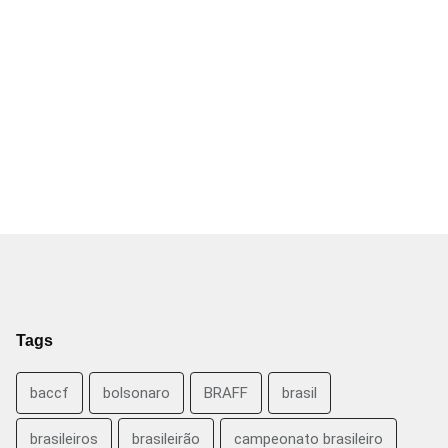
Tags
baccf
bolsonaro
BRAFF
brasil
brasileiros
brasileirão
campeonato brasileiro