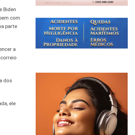
e Biden
o bem com
ma parte
encer a
 correio
ia dos
da, ele