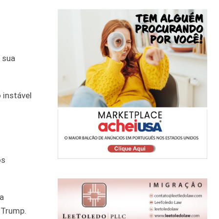
 sua
 instável
s
os
ia
 Trump.