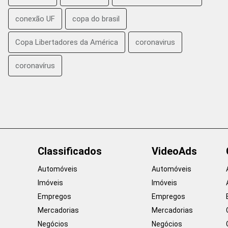
conexão UF
copa do brasil
Copa Libertadores da América
coronavirus
coronavírus
Classificados
VideoAds
Automóveis
Automóveis
Imóveis
Imóveis
Empregos
Empregos
Mercadorias
Mercadorias
Negócios
Negócios