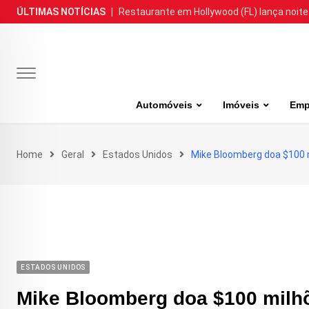
Skip
ÚLTIMAS NOTÍCIAS
|
Restaurante em Hollywood (FL) lança noite
to
content
Automóveis
Imóveis
Emp
Home
Geral
Estados Unidos
Mike Bloomberg doa $100 m
ESTADOS UNIDOS
Mike Bloomberg doa $100 milhõ