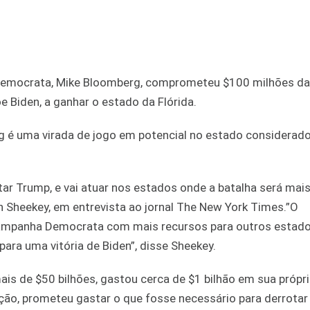
l Democrata, Mike Bloomberg, comprometeu $100 milhões da
oe Biden, a ganhar o estado da Flórida.
rg é uma virada de jogo em potencial no estado considerado
r Trump, e vai atuar nos estados onde a batalha será mai
in Sheekey, em entrevista ao jornal The New York Times.”O
a campanha Democrata com mais recursos para outros estad
ara uma vitória de Biden”, disse Sheekey.
is de $50 bilhões, gastou cerca de $1 bilhão em sua própr
ção, prometeu gastar o que fosse necessário para derrotar