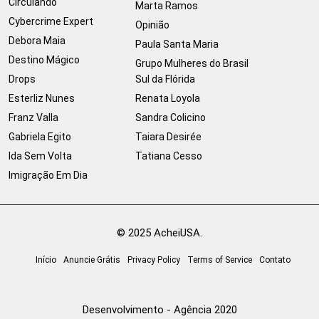
Circulando
Marta Ramos
Cybercrime Expert
Opinião
Debora Maia
Paula Santa Maria
Destino Mágico
Grupo Mulheres do Brasil
Drops
Sul da Flórida
Esterliz Nunes
Renata Loyola
Franz Valla
Sandra Colicino
Gabriela Egito
Taiara Desirée
Ida Sem Volta
Tatiana Cesso
Imigração Em Dia
© 2025 AcheiUSA.
Início
Anuncie Grátis
Privacy Policy
Terms of Service
Contato
Desenvolvimento - Agência 2020