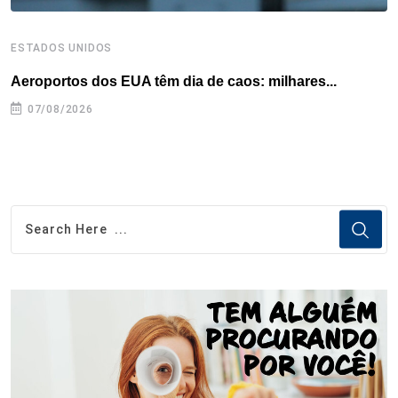
ESTADOS UNIDOS
E
Aeroportos dos EUA têm dia de caos: milhares...
G
07/08/2026