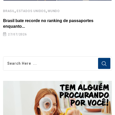
,
,
BRASIL
ESTADOS UNIDOS
MUNDO
B
Brasil bate recorde no ranking de passaportes
B
enquanto...
27/07/2026