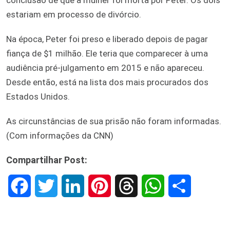
estariam em processo de divórcio.
Na época, Peter foi preso e liberado depois de pagar
fiança de $1 milhão. Ele teria que comparecer à uma
audiência pré-julgamento em 2015 e não apareceu.
Desde então, está na lista dos mais procurados dos
Estados Unidos.
As circunstâncias de sua prisão não foram informadas.
(Com informações da CNN)
Compartilhar Post:
F
T
L
P
T
W
S
a
w
i
i
h
h
h