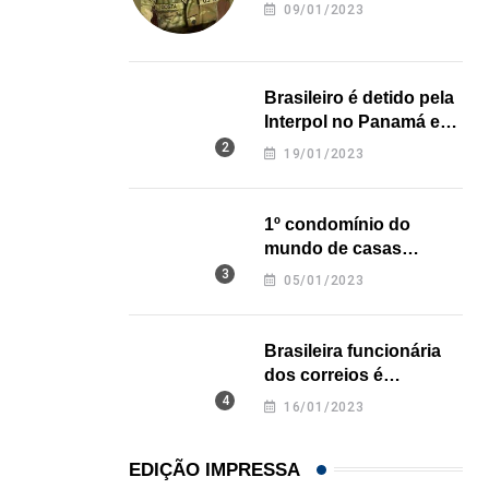
revela onde deixou o
09/01/2023
06/08/2026
corpo
Brasileiro é detido pela
Interpol no Panamá e
pode pegar prisão
19/01/2023
perpétua nos EUA
1º condomínio do
mundo de casas
impressas em 3D é
05/01/2023
inaugurado no Texas
Brasileira funcionária
dos correios é
assassinada a facadas
16/01/2023
na Califórnia
EDIÇÃO IMPRESSA