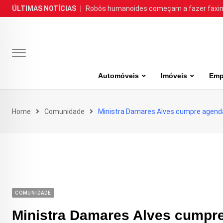
Skip
ÚLTIMAS NOTÍCIAS
|
Robôs humanoides começam a fazer faxina
to
content
Automóveis
Imóveis
Emp
Home
Comunidade
Ministra Damares Alves cumpre agenda 
COMUNIDADE
Ministra Damares Alves cumpre