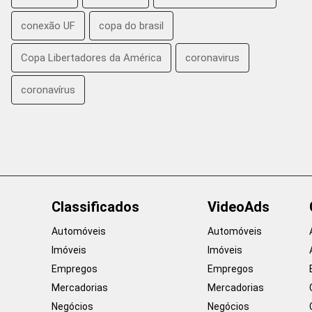
conexão UF
copa do brasil
Copa Libertadores da América
coronavirus
coronavírus
Classificados
VideoAds
Automóveis
Automóveis
Imóveis
Imóveis
Empregos
Empregos
Mercadorias
Mercadorias
Negócios
Negócios