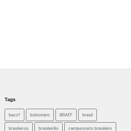
Tags
baccf
bolsonaro
BRAFF
brasil
brasileiros
brasileirão
campeonato brasileiro