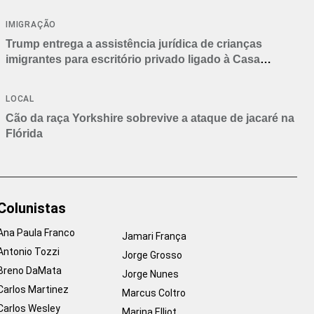
IMIGRAÇÃO
Trump entrega a assistência jurídica de crianças
imigrantes para escritório privado ligado à Casa
Branca
LOCAL
Cão da raça Yorkshire sobrevive a ataque de jacaré na
Flórida
Colunistas
Ana Paula Franco
Jamari França
Antonio Tozzi
Jorge Grosso
Breno DaMata
Jorge Nunes
Carlos Martinez
Marcus Coltro
Carlos Wesley
Marina Elliot