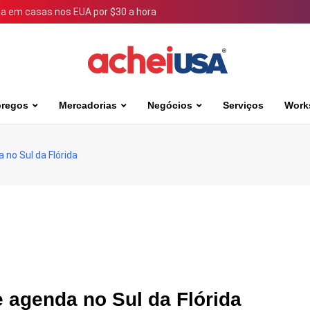
 em casas nos EUA por $30 a hora
regos
Mercadorias
Negócios
Serviços
Work
no Sul da Flórida
 agenda no Sul da Flórida