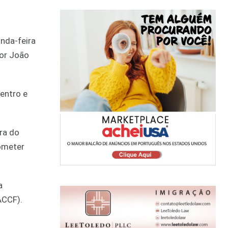
unda-feira
dor João
entro e
ra do
rometer
a
ACCF).