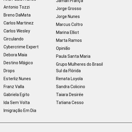
Jamari França
Antonio Tozzi
Jorge Grosso
Breno DaMata
Jorge Nunes
Carlos Martinez
Marcus Coltro
Carlos Wesley
Marina Elliot
Circulando
Marta Ramos
Cybercrime Expert
Opinião
Debora Maia
Paula Santa Maria
Destino Mágico
Grupo Mulheres do Brasil
Drops
Sul da Flórida
Esterliz Nunes
Renata Loyola
Franz Valla
Sandra Colicino
Gabriela Egito
Taiara Desirée
Ida Sem Volta
Tatiana Cesso
Imigração Em Dia