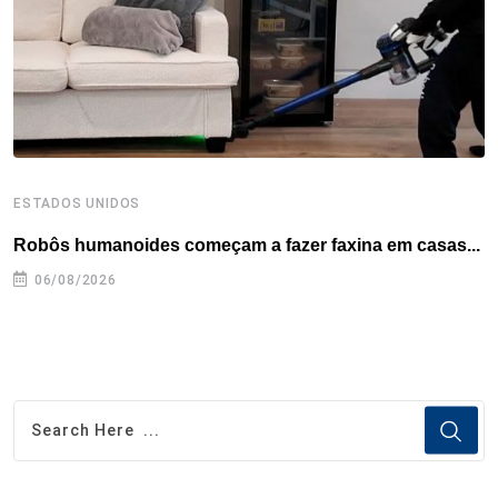
k
n
s
p
t
ESTADOS UNIDOS
E
Robôs humanoides começam a fazer faxina em casas...
C
e
06/08/2026