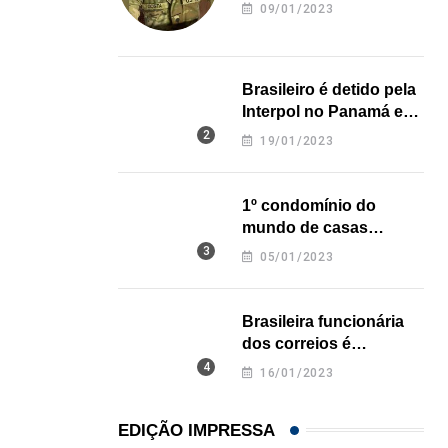
revela onde deixou o
09/01/2023
Game show mais antigo da TV americana faz...
corpo
07/08/2026
Brasileiro é detido pela
Interpol no Panamá e
pode pegar prisão
19/01/2023
perpétua nos EUA
1º condomínio do
mundo de casas
impressas em 3D é
05/01/2023
inaugurado no Texas
Brasileira funcionária
dos correios é
assassinada a facadas
16/01/2023
na Califórnia
EDIÇÃO IMPRESSA