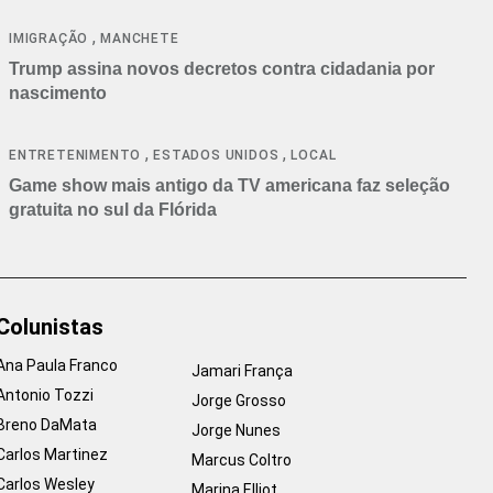
cancelamentos
,
IMIGRAÇÃO
MANCHETE
Trump assina novos decretos contra cidadania por
nascimento
,
,
ENTRETENIMENTO
ESTADOS UNIDOS
LOCAL
Game show mais antigo da TV americana faz seleção
gratuita no sul da Flórida
Colunistas
Ana Paula Franco
Jamari França
Antonio Tozzi
Jorge Grosso
Breno DaMata
Jorge Nunes
Carlos Martinez
Marcus Coltro
Carlos Wesley
Marina Elliot