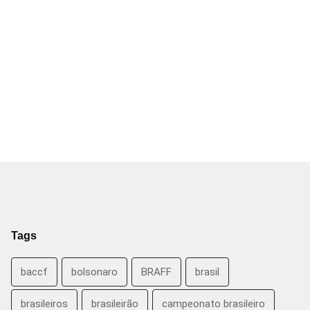
Tags
baccf
bolsonaro
BRAFF
brasil
brasileiros
brasileirão
campeonato brasileiro