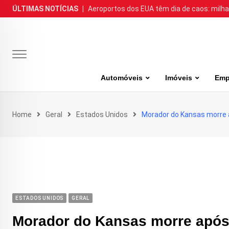
Skip
ÚLTIMAS NOTÍCIAS
|
Aeroportos dos EUA têm dia de caos: milh
to
content
Automóveis
Imóveis
Emp
Home
Geral
Estados Unidos
Morador do Kansas morre 
ESTADOS UNIDOS
GERAL
Morador do Kansas morre após