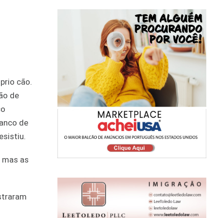
prio cão.
ção de
co
banco de
sistiu.
, mas as
straram