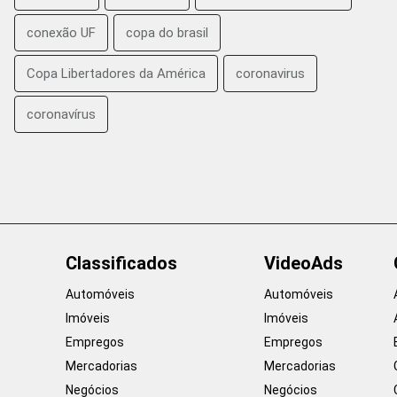
conexão UF
copa do brasil
Copa Libertadores da América
coronavirus
coronavírus
Classificados
VideoAds
Automóveis
Automóveis
Imóveis
Imóveis
Empregos
Empregos
Mercadorias
Mercadorias
Negócios
Negócios