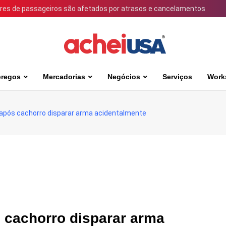
ares de passageiros são afetados por atrasos e cancelamentos
regos
Mercadorias
Negócios
Serviços
Work
após cachorro disparar arma acidentalmente
 cachorro disparar arma