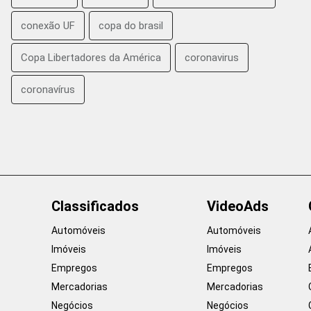
conexão UF
copa do brasil
Copa Libertadores da América
coronavirus
coronavírus
Classificados
VideoAds
Automóveis
Automóveis
Imóveis
Imóveis
Empregos
Empregos
Mercadorias
Mercadorias
Negócios
Negócios