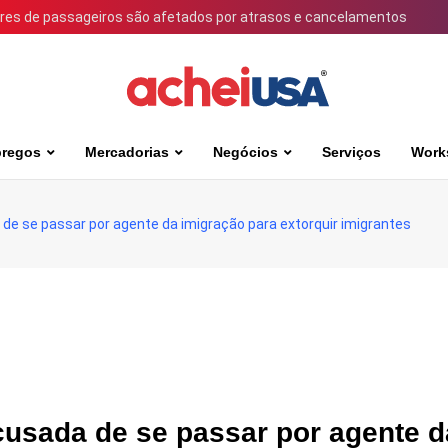
ares de passageiros são afetados por atrasos e cancelamentos
regos
Mercadorias
Negócios
Serviços
Work
 de se passar por agente da imigração para extorquir imigrantes
cusada de se passar por agente d