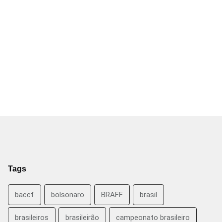
Tags
baccf
bolsonaro
BRAFF
brasil
brasileiros
brasileirão
campeonato brasileiro