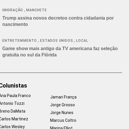
cancelamentos
,
IMIGRAÇÃO
MANCHETE
Trump assina novos decretos contra cidadania por
nascimento
,
,
ENTRETENIMENTO
ESTADOS UNIDOS
LOCAL
Game show mais antigo da TV americana faz seleção
gratuita no sul da Flórida
Colunistas
Ana Paula Franco
Jamari França
Antonio Tozzi
Jorge Grosso
Breno DaMata
Jorge Nunes
Carlos Martinez
Marcus Coltro
Carlos Wesley
Marina Elliot