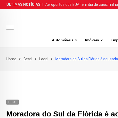
Skip
ÚLTIMAS NOTÍCIAS
|
Aeroportos dos EUA têm dia de caos: milh
to
content
Automóveis
Imóveis
Emp
Home
Geral
Local
Moradora do Sul da Flórida é acusada
LOCAL
Moradora do Sul da Flórida é a