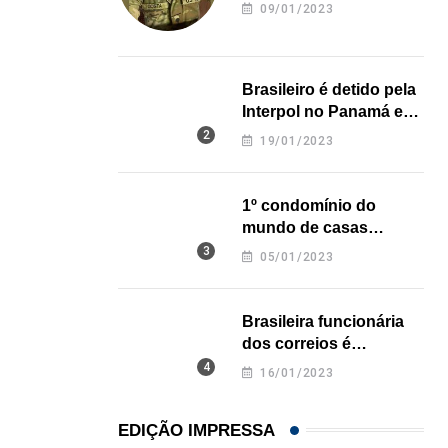
revela onde deixou o
09/01/2023
07/08/2026
corpo
Brasileiro é detido pela
Interpol no Panamá e
pode pegar prisão
19/01/2023
perpétua nos EUA
1º condomínio do
mundo de casas
impressas em 3D é
05/01/2023
inaugurado no Texas
Brasileira funcionária
dos correios é
assassinada a facadas
16/01/2023
na Califórnia
EDIÇÃO IMPRESSA