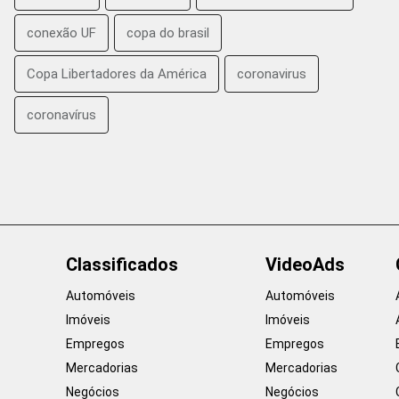
conexão UF
copa do brasil
Copa Libertadores da América
coronavirus
coronavírus
Classificados
VideoAds
Automóveis
Automóveis
Imóveis
Imóveis
Empregos
Empregos
Mercadorias
Mercadorias
Negócios
Negócios