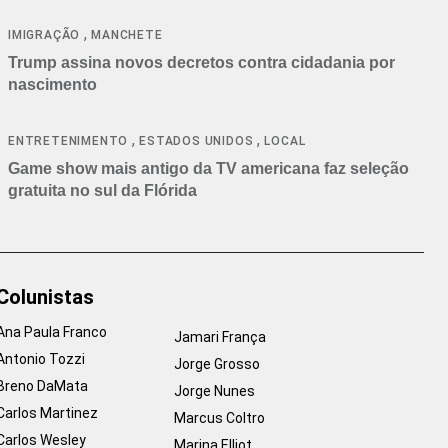
cancelamentos
,
IMIGRAÇÃO
MANCHETE
Trump assina novos decretos contra cidadania por
nascimento
,
,
ENTRETENIMENTO
ESTADOS UNIDOS
LOCAL
Game show mais antigo da TV americana faz seleção
gratuita no sul da Flórida
Colunistas
Ana Paula Franco
Jamari França
Antonio Tozzi
Jorge Grosso
Breno DaMata
Jorge Nunes
Carlos Martinez
Marcus Coltro
Carlos Wesley
Marina Elliot