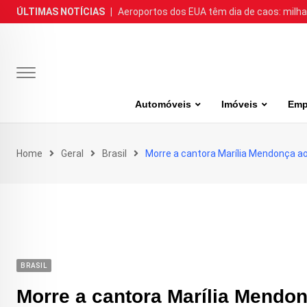
Skip
ÚLTIMAS NOTÍCIAS
|
Aeroportos dos EUA têm dia de caos: milh
to
content
Automóveis
Imóveis
Emp
Home
Geral
Brasil
Morre a cantora Marília Mendonça a
BRASIL
Morre a cantora Marília Mendo