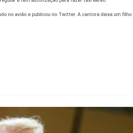
egular e tem autorização para fazer táxi aéreo.
o no avião e publicou no Twitter. A cantora deixa um filho