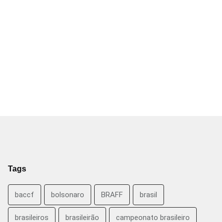
Tags
baccf
bolsonaro
BRAFF
brasil
brasileiros
brasileirão
campeonato brasileiro