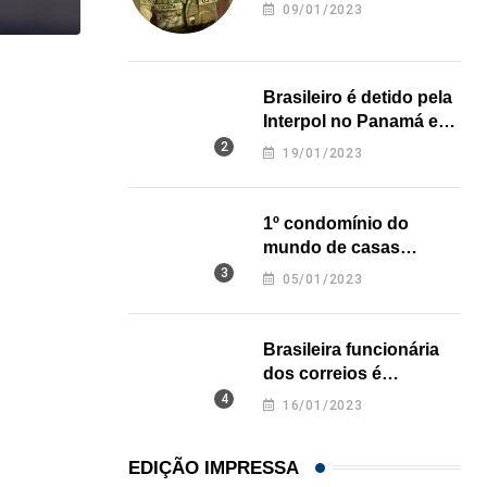
revela onde deixou o
09/01/2023
corpo
,
,
ESTADOS UNIDOS
IMIGRAÇÃO
Brasileiro é detido pela
Criminosos usam falsas vagas de emprego para e
Interpol no Panamá e
pode pegar prisão
19/01/2023
06/08/2026
perpétua nos EUA
1º condomínio do
mundo de casas
impressas em 3D é
05/01/2023
inaugurado no Texas
Brasileira funcionária
dos correios é
assassinada a facadas
16/01/2023
na Califórnia
EDIÇÃO IMPRESSA