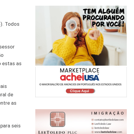
5). Todos
ssessor
ão
o estas as
ais
ral de
ntre as
para seis