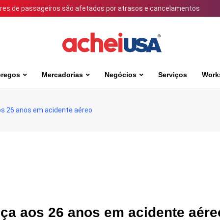
ares de passageiros são afetados por atrasos e cancelamentos
regos
Mercadorias
Negócios
Serviços
Work
os 26 anos em acidente aéreo
nça aos 26 anos em acidente aére