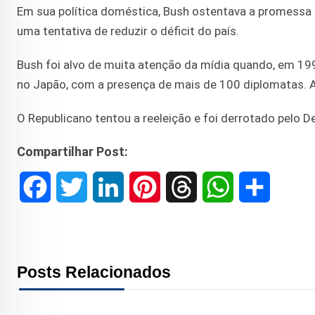
Em sua política doméstica, Bush ostentava a promessa
uma tentativa de reduzir o déficit do país.
Bush foi alvo de muita atenção da mídia quando, em 19
no Japão, com a presença de mais de 100 diplomatas. A 
O Republicano tentou a reeleição e foi derrotado pelo D
Compartilhar Post:
F
T
L
P
T
W
S
a
w
i
i
h
h
h
c
i
n
n
r
a
a
Posts Relacionados
e
t
k
t
e
t
r
b
t
e
e
a
s
e