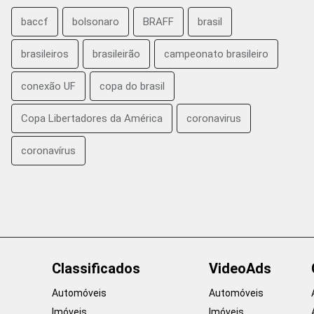
baccf
bolsonaro
BRAFF
brasil
brasileiros
brasileirão
campeonato brasileiro
conexão UF
copa do brasil
Copa Libertadores da América
coronavirus
coronavírus
Classificados
VideoAds
Automóveis
Automóveis
Imóveis
Imóveis