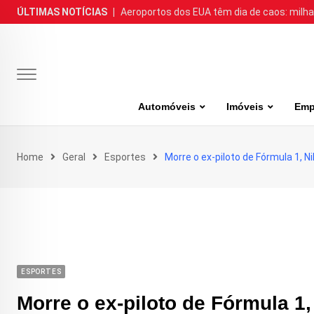
Skip
ÚLTIMAS NOTÍCIAS
|
Aeroportos dos EUA têm dia de caos: milh
to
content
Automóveis
Imóveis
Emp
Home
Geral
Esportes
Morre o ex-piloto de Fórmula 1, Ni
ESPORTES
Morre o ex-piloto de Fórmula 1,