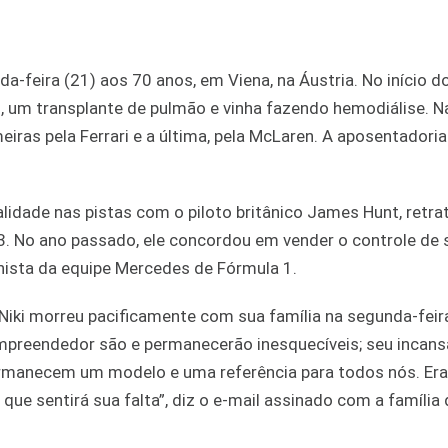
a-feira (21) aos 70 anos, em Viena, na Áustria. No início do
s, um transplante de pulmão e vinha fazendo hemodiálise. Na
ras pela Ferrari e a última, pela McLaren. A aposentadoria
idade nas pistas com o piloto britânico James Hunt, retra
3. No ano passado, ele concordou em vender o controle de 
nista da equipe Mercedes de Fórmula 1.
ki morreu pacificamente com sua família na segunda-feira
mpreendedor são e permanecerão inesquecíveis; seu incans
ermanecem um modelo e uma referência para todos nós. Er
que sentirá sua falta”, diz o e-mail assinado com a família