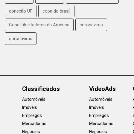
conexão UF
copa do brasil
Copa Libertadores da América
coronavirus
coronavírus
Classificados
VideoAds
Automóveis
Automóveis
Imóveis
Imóveis
Empregos
Empregos
Mercadorias
Mercadorias
Negócios
Negócios