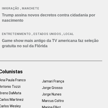
cancelamentos
,
IMIGRAÇÃO
MANCHETE
Trump assina novos decretos contra cidadania por
nascimento
,
,
ENTRETENIMENTO
ESTADOS UNIDOS
LOCAL
Game show mais antigo da TV americana faz seleção
gratuita no sul da Flórida
Colunistas
Ana Paula Franco
Jamari França
Antonio Tozzi
Jorge Grosso
Breno DaMata
Jorge Nunes
Carlos Martinez
Marcus Coltro
Carlos Wesley
Marina Elliot