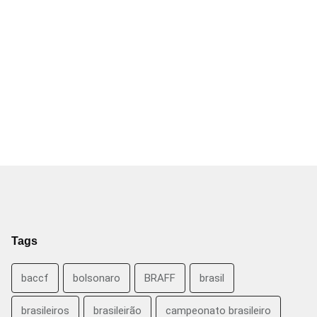
Tags
baccf
bolsonaro
BRAFF
brasil
brasileiros
brasileirão
campeonato brasileiro