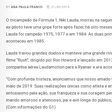
BY
ANA PAULA FRANCO
21/05/2019
O tricampeão de Fórmula 1, Niki Lauda, morreu na segund
ex-piloto teve uma gripe forte após fazer, há oito mese
Lauda foi campeão 1975, 1977 e em 1984. As duas primei
aconteceu em 1985.
Lauda travou grandes duelos e manteve uma grande rival
filme “Rush”, dirigido por Ron Howord e lançado em 201
companhia aérea Laudamotion para a Ryanair e era acio
“Com profunda tristeza, anunciamos que nosso amado Ni
maio de 2019. Suas realizações únicas como atleta e e
entusiasmo pela ação, sua franqueza e sua coragem p
marido amoroso e atencioso, pai e avô longe do público, 
(Com informações do G1)