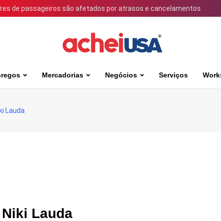
ares de passageiros são afetados por atrasos e cancelamentos
regos
Mercadorias
Negócios
Serviços
Work
ki Lauda
 Niki Lauda