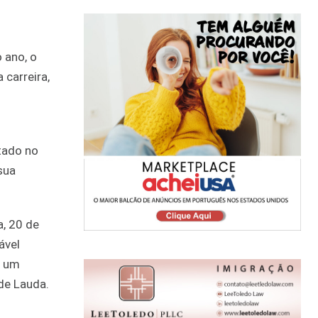
 ano, o
 carreira,
tado no
sua
, 20 de
ável
a um
 de Lauda.