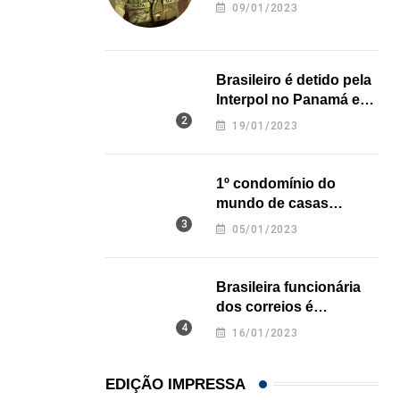
revela onde deixou o
09/01/2023
Casemiro fará seu primeiro jogo na Flórida diante.
corpo
31/07/2026
Brasileiro é detido pela
Interpol no Panamá e
pode pegar prisão
19/01/2023
perpétua nos EUA
1º condomínio do
mundo de casas
impressas em 3D é
05/01/2023
inaugurado no Texas
Brasileira funcionária
dos correios é
assassinada a facadas
16/01/2023
na Califórnia
EDIÇÃO IMPRESSA