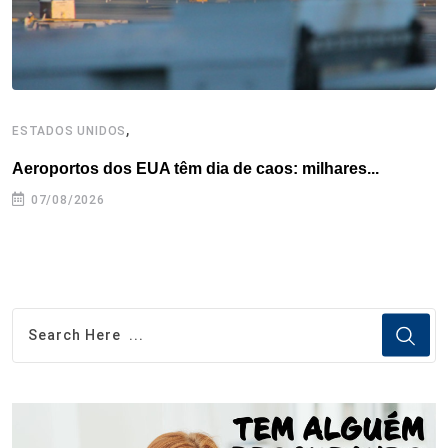
t
,
ESTADOS UNIDOS
E
Aeroportos dos EUA têm dia de caos: milhares...
G
07/08/2026