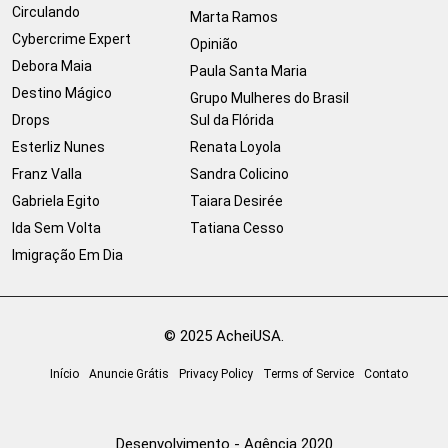
Circulando
Marta Ramos
Cybercrime Expert
Opinião
Debora Maia
Paula Santa Maria
Destino Mágico
Grupo Mulheres do Brasil
Drops
Sul da Flórida
Esterliz Nunes
Renata Loyola
Franz Valla
Sandra Colicino
Gabriela Egito
Taiara Desirée
Ida Sem Volta
Tatiana Cesso
Imigração Em Dia
© 2025 AcheiUSA.
Início
Anuncie Grátis
Privacy Policy
Terms of Service
Contato
Desenvolvimento - Agência 2020