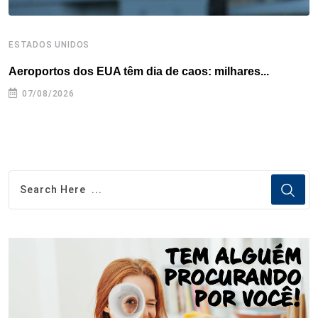
ESTADOS UNIDOS
E
Aeroportos dos EUA têm dia de caos: milhares...
G
07/08/2026