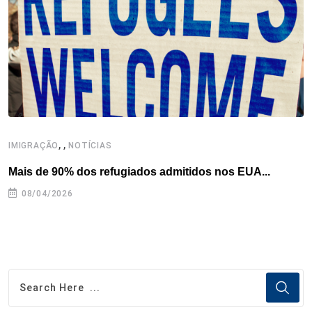
k
n
s
p
t
,
,
,
IMIGRAÇÃO
NOTÍCIAS
Mais de 90% dos refugiados admitidos nos EUA...
H
08/04/2026