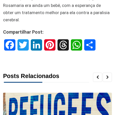
Rosamaria era ainda um bebê, com a esperança de
obter um tratamento melhor para ela contra a paralisia
cerebral.
Compartilhar Post:
F
T
L
P
T
W
S
a
w
i
i
h
h
h
c
i
n
n
r
a
a
Posts Relacionados
e
t
k
t
e
t
r
b
t
e
e
a
s
e
o
e
d
r
d
A
o
r
I
e
s
p