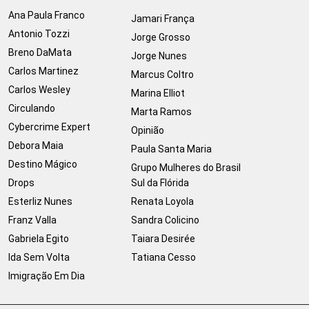
Ana Paula Franco
Jamari França
Antonio Tozzi
Jorge Grosso
Breno DaMata
Jorge Nunes
Carlos Martinez
Marcus Coltro
Carlos Wesley
Marina Elliot
Circulando
Marta Ramos
Cybercrime Expert
Opinião
Debora Maia
Paula Santa Maria
Destino Mágico
Grupo Mulheres do Brasil
Drops
Sul da Flórida
Esterliz Nunes
Renata Loyola
Franz Valla
Sandra Colicino
Gabriela Egito
Taiara Desirée
Ida Sem Volta
Tatiana Cesso
Imigração Em Dia