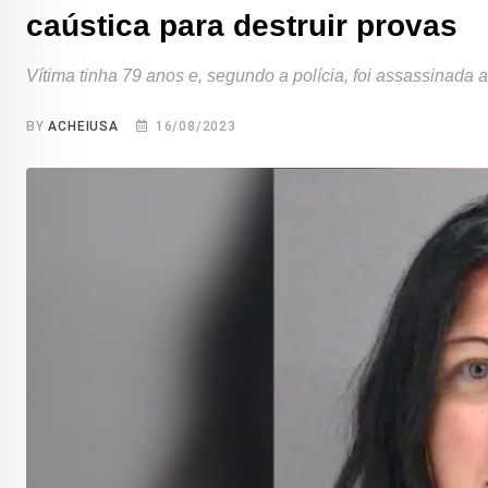
caústica para destruir provas
Vítima tinha 79 anos e, segundo a polícia, foi assassinada
BY
ACHEIUSA
16/08/2023