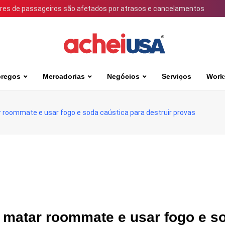
ares de passageiros são afetados por atrasos e cancelamentos
regos
Mercadorias
Negócios
Serviços
Work
r roommate e usar fogo e soda caústica para destruir provas
e matar roommate e usar fogo e s