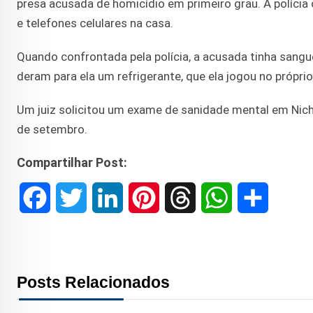
presa acusada de homicídio em primeiro grau. A políci
e telefones celulares na casa.
Quando confrontada pela polícia, a acusada tinha sangu
deram para ela um refrigerante, que ela jogou no próprio
Um juiz solicitou um exame de sanidade mental em Nich
de setembro.
Compartilhar Post:
F
T
L
P
T
W
S
a
w
i
i
h
h
h
c
i
n
n
r
a
a
Posts Relacionados
e
t
k
t
e
t
r