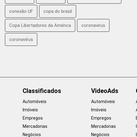
conexão UF
copa do brasil
Copa Libertadores da América
coronavirus
coronavírus
Classificados
VideoAds
Automóveis
Automóveis
Imóveis
Imóveis
Empregos
Empregos
Mercadorias
Mercadorias
Negócios
Negócios