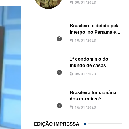
revela onde deixou o
09/01/2023
corpo
Brasileiro é detido pela
Interpol no Panamá e
pode pegar prisão
19/01/2023
perpétua nos EUA
1º condomínio do
mundo de casas
impressas em 3D é
05/01/2023
inaugurado no Texas
Brasileira funcionária
dos correios é
assassinada a facadas
16/01/2023
na Califórnia
EDIÇÃO IMPRESSA