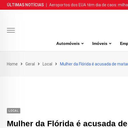
Skip
ÚLTIMAS NOTÍCIAS
|
Aeroportos dos EUA têm dia de caos: milh
to
content
Automóveis
Imóveis
Emp
Home
Geral
Local
Mulher da Flórida é acusada de mata
LOCAL
Mulher da Flórida é acusada d