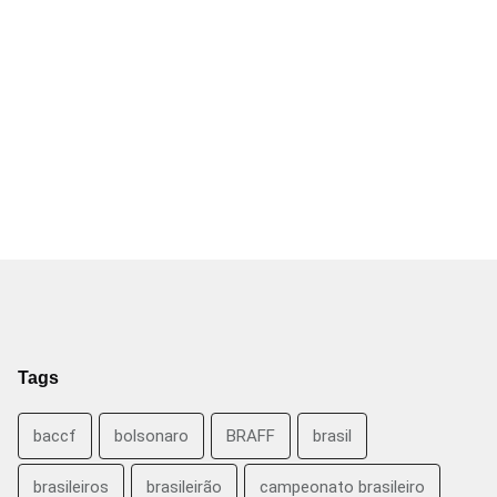
Tags
baccf
bolsonaro
BRAFF
brasil
brasileiros
brasileirão
campeonato brasileiro