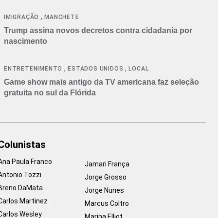
cancelamentos
,
IMIGRAÇÃO
MANCHETE
Trump assina novos decretos contra cidadania por
nascimento
,
,
ENTRETENIMENTO
ESTADOS UNIDOS
LOCAL
Game show mais antigo da TV americana faz seleção
gratuita no sul da Flórida
Colunistas
Ana Paula Franco
Jamari França
Antonio Tozzi
Jorge Grosso
Breno DaMata
Jorge Nunes
Carlos Martinez
Marcus Coltro
Carlos Wesley
Marina Elliot