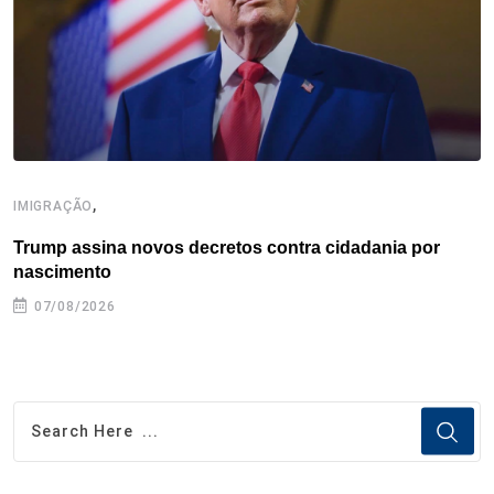
k
n
s
p
t
,
IMIGRAÇÃO
E
Trump assina novos decretos contra cidadania por
C
nascimento
e
07/08/2026