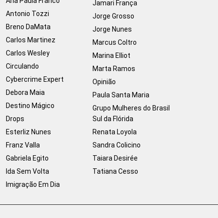
Ana Paula Franco
Jamari França
Antonio Tozzi
Jorge Grosso
Breno DaMata
Jorge Nunes
Carlos Martinez
Marcus Coltro
Carlos Wesley
Marina Elliot
Circulando
Marta Ramos
Cybercrime Expert
Opinião
Debora Maia
Paula Santa Maria
Destino Mágico
Grupo Mulheres do Brasil
Drops
Sul da Flórida
Esterliz Nunes
Renata Loyola
Franz Valla
Sandra Colicino
Gabriela Egito
Taiara Desirée
Ida Sem Volta
Tatiana Cesso
Imigração Em Dia