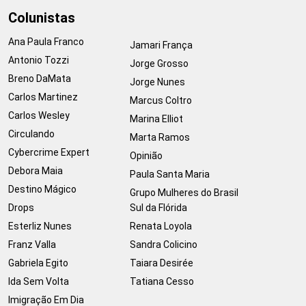
Colunistas
Ana Paula Franco
Jamari França
Antonio Tozzi
Jorge Grosso
Breno DaMata
Jorge Nunes
Carlos Martinez
Marcus Coltro
Carlos Wesley
Marina Elliot
Circulando
Marta Ramos
Cybercrime Expert
Opinião
Debora Maia
Paula Santa Maria
Destino Mágico
Grupo Mulheres do Brasil
Drops
Sul da Flórida
Esterliz Nunes
Renata Loyola
Franz Valla
Sandra Colicino
Gabriela Egito
Taiara Desirée
Ida Sem Volta
Tatiana Cesso
Imigração Em Dia