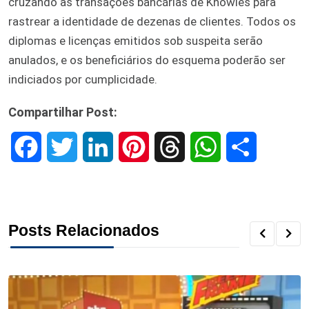
cruzando as transações bancárias de Knowles para
rastrear a identidade de dezenas de clientes. Todos os
diplomas e licenças emitidos sob suspeita serão
anulados, e os beneficiários do esquema poderão ser
indiciados por cumplicidade.
Compartilhar Post:
F
T
L
P
T
W
S
a
w
i
i
h
h
h
c
i
n
n
r
a
a
Posts Relacionados
e
t
k
t
e
t
r
b
t
e
e
a
s
e
o
e
d
r
d
A