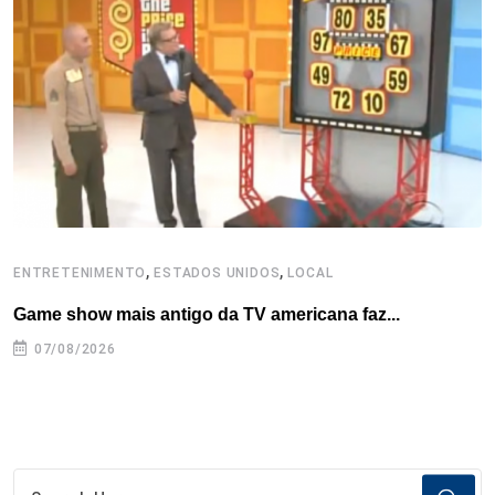
o
r
I
e
s
p
k
n
s
p
t
,
,
ENTRETENIMENTO
ESTADOS UNIDOS
LOCAL
L
Game show mais antigo da TV americana faz...
I
se
07/08/2026