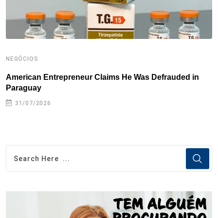
NEGÓCIOS
N
American Entrepreneur Claims He Was Defrauded in
D
Paraguay
31/07/2026