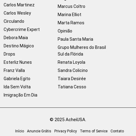
Carlos Martinez
Marcus Coltro
Carlos Wesley
Marina Elliot
Circulando
Marta Ramos
Cybercrime Expert
Opinião
Debora Maia
Paula Santa Maria
Destino Mágico
Grupo Mulheres do Brasil
Drops
Sul da Flórida
Esterliz Nunes
Renata Loyola
Franz Valla
Sandra Colicino
Gabriela Egito
Taiara Desirée
Ida Sem Volta
Tatiana Cesso
Imigração Em Dia
© 2025 AcheiUSA.
Início
Anuncie Grátis
Privacy Policy
Terms of Service
Contato