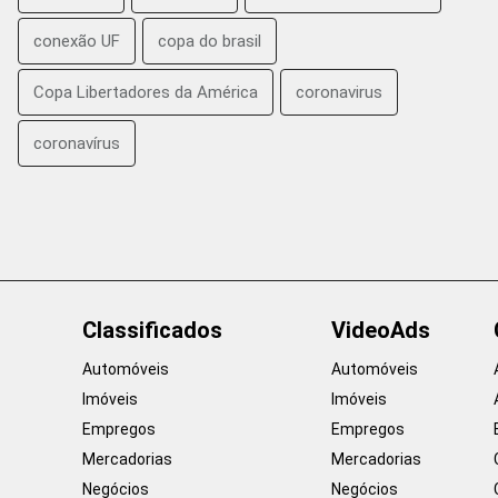
conexão UF
copa do brasil
Copa Libertadores da América
coronavirus
coronavírus
Classificados
VideoAds
Automóveis
Automóveis
Imóveis
Imóveis
Empregos
Empregos
Mercadorias
Mercadorias
Negócios
Negócios