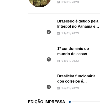
revela onde deixou o
09/01/2023
corpo
Brasileiro é detido pela
Interpol no Panamá e
pode pegar prisão
19/01/2023
perpétua nos EUA
1º condomínio do
mundo de casas
impressas em 3D é
05/01/2023
inaugurado no Texas
Brasileira funcionária
dos correios é
assassinada a facadas
16/01/2023
na Califórnia
EDIÇÃO IMPRESSA