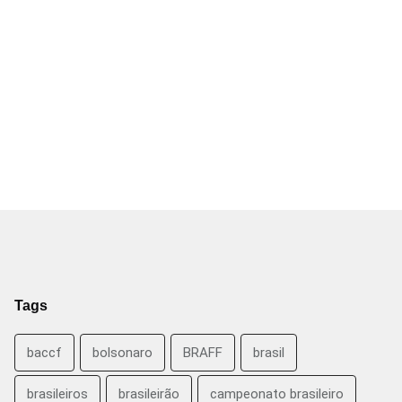
Tags
baccf
bolsonaro
BRAFF
brasil
brasileiros
brasileirão
campeonato brasileiro