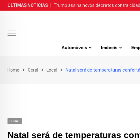
Skip
ÚLTIMAS NOTÍCIAS
|
Trump assina novos decretos contra cida
to
content
Automóveis
Imóveis
Emp
Home
Geral
Local
Natal será de temperaturas confortáv
LOCAL
Natal será de temperaturas conf