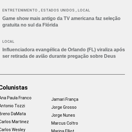
,
,
ENTRETENIMENTO
ESTADOS UNIDOS
LOCAL
Game show mais antigo da TV americana faz seleção
gratuita no sul da Flórida
LOCAL
Influenciadora evangélica de Orlando (FL) viraliza após
ser retirada de avião durante pregação sobre Deus
Colunistas
Ana Paula Franco
Jamari França
Antonio Tozzi
Jorge Grosso
Breno DaMata
Jorge Nunes
Carlos Martinez
Marcus Coltro
Carlos Wesley
Marina Elliot