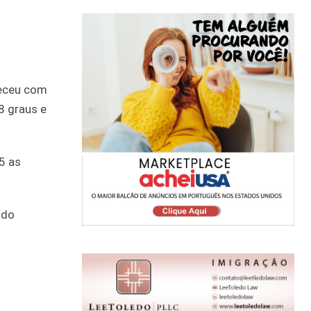
heceu com
8 graus e
5 as
 do