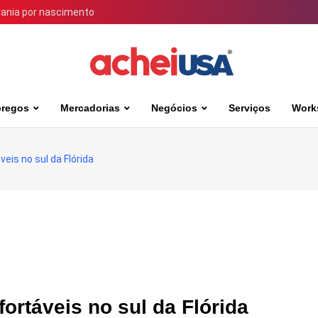
dania por nascimento
regos
Mercadorias
Negócios
Serviços
Work
eis no sul da Flórida
ortáveis no sul da Flórida