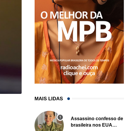
MAIS LIDAS
,
,
ENTRETENIMENTO
ESTADOS UNIDOS
LOCAL
Game show mais antigo da TV americana faz...
Assassino confesso de
brasileira nos EUA
07/08/2026