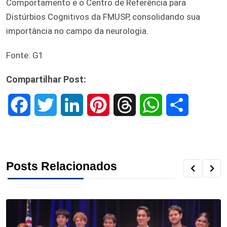
Comportamento e o Centro de Referência para
Distúrbios Cognitivos da FMUSP, consolidando sua
importância no campo da neurologia.
Fonte: G1
Compartilhar Post:
F
T
L
P
T
W
S
a
w
i
i
h
h
h
c
i
n
n
r
a
a
Posts Relacionados
e
t
k
t
e
t
r
b
t
e
e
a
s
e
o
e
d
r
d
A