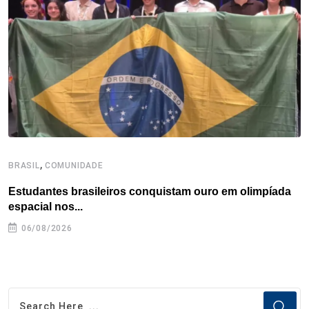
o
r
I
e
s
p
k
n
s
p
t
,
BRASIL
COMUNIDADE
B
Estudantes brasileiros conquistam ouro em olimpíada
P
espacial nos...
06/08/2026