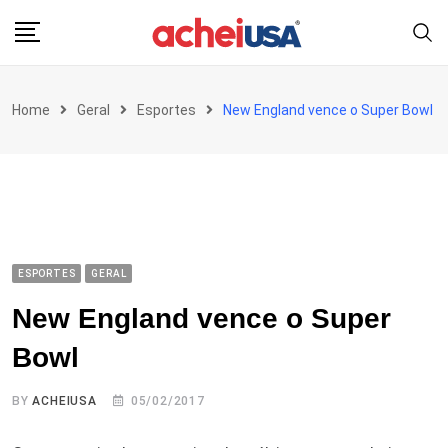
Skip
to
content
Home
Geral
Esportes
New England vence o Super Bowl
ESPORTES
GERAL
New England vence o Super
Bowl
BY
ACHEIUSA
05/02/2017