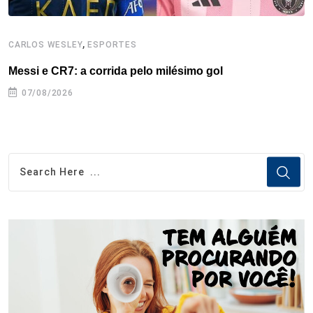
,
CARLOS WESLEY
ESPORTES
C
Messi e CR7: a corrida pelo milésimo gol
C
07/08/2026