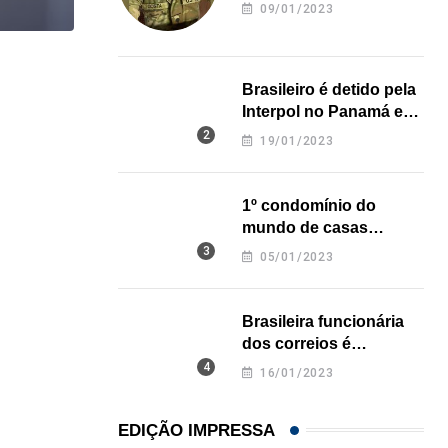
revela onde deixou o
09/01/2023
corpo
,
BRASIL
COMUNIDADE
Brasileiro é detido pela
Estudantes brasileiros conquistam ouro em olimpí
Interpol no Panamá e
pode pegar prisão
06/08/2026
19/01/2023
perpétua nos EUA
1º condomínio do
mundo de casas
impressas em 3D é
05/01/2023
inaugurado no Texas
Brasileira funcionária
dos correios é
assassinada a facadas
16/01/2023
na Califórnia
EDIÇÃO IMPRESSA