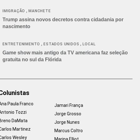
cancelamentos
,
IMIGRAÇÃO
MANCHETE
Trump assina novos decretos contra cidadania por
nascimento
,
,
ENTRETENIMENTO
ESTADOS UNIDOS
LOCAL
Game show mais antigo da TV americana faz seleção
gratuita no sul da Flórida
Colunistas
Ana Paula Franco
Jamari França
Antonio Tozzi
Jorge Grosso
Breno DaMata
Jorge Nunes
Carlos Martinez
Marcus Coltro
Carlos Wesley
Marina Elliot