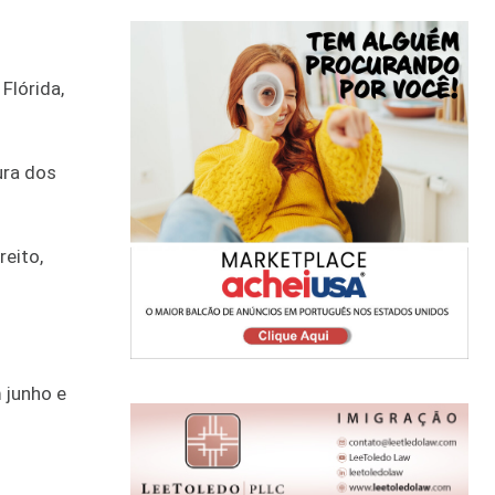
Flórida,
ura dos
eito,
.
 junho e