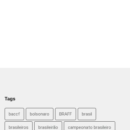
Tags
baccf
bolsonaro
BRAFF
brasil
brasileiros
brasileirão
campeonato brasileiro