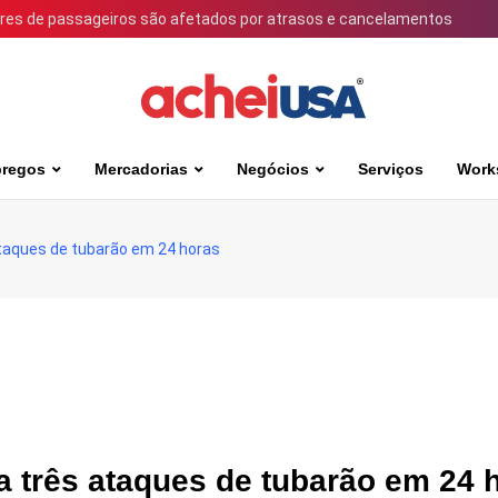
ares de passageiros são afetados por atrasos e cancelamentos
regos
Mercadorias
Negócios
Serviços
Work
ataques de tubarão em 24 horas
a três ataques de tubarão em 24 