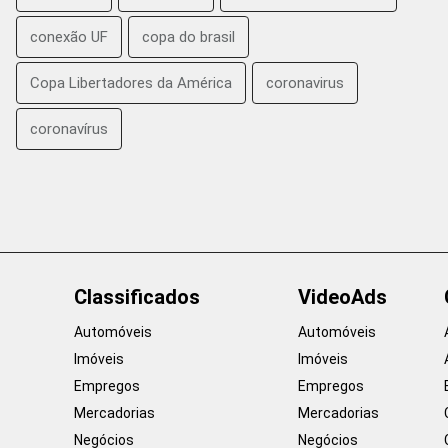
conexão UF
copa do brasil
Copa Libertadores da América
coronavirus
coronavírus
Classificados
VideoAds
Automóveis
Automóveis
Imóveis
Imóveis
Empregos
Empregos
Mercadorias
Mercadorias
Negócios
Negócios