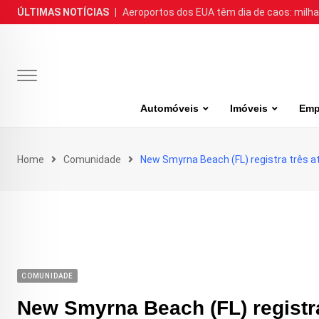
Skip
ÚLTIMAS NOTÍCIAS
|
Aeroportos dos EUA têm dia de caos: milh
to
content
Automóveis
Imóveis
Emp
Home
Comunidade
New Smyrna Beach (FL) registra três 
COMUNIDADE
New Smyrna Beach (FL) registr