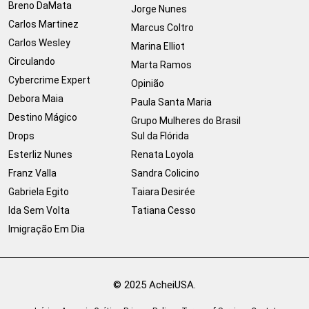
Breno DaMata
Jorge Nunes
Carlos Martinez
Marcus Coltro
Carlos Wesley
Marina Elliot
Circulando
Marta Ramos
Cybercrime Expert
Opinião
Debora Maia
Paula Santa Maria
Destino Mágico
Grupo Mulheres do Brasil
Drops
Sul da Flórida
Esterliz Nunes
Renata Loyola
Franz Valla
Sandra Colicino
Gabriela Egito
Taiara Desirée
Ida Sem Volta
Tatiana Cesso
Imigração Em Dia
© 2025 AcheiUSA.