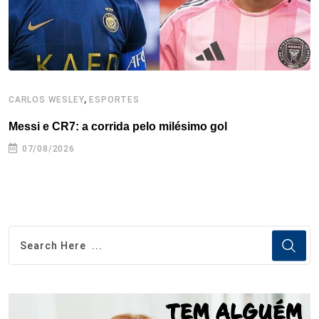
t
,
CARLOS WESLEY
ESPORTES
C
Messi e CR7: a corrida pelo milésimo gol
C
07/08/2026