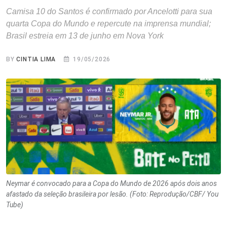
Camisa 10 do Santos é confirmado por Ancelotti para sua
quarta Copa do Mundo e repercute na imprensa mundial;
Brasil estreia em 13 de junho em Nova York
BY
CINTIA LIMA
19/05/2026
Neymar é convocado para a Copa do Mundo de 2026 após dois anos
afastado da seleção brasileira por lesão. (Foto: Reprodução/CBF/ You
Tube)