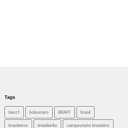
Tags
baccf
bolsonaro
BRAFF
brasil
brasileiros
brasileirão
campeonato brasileiro