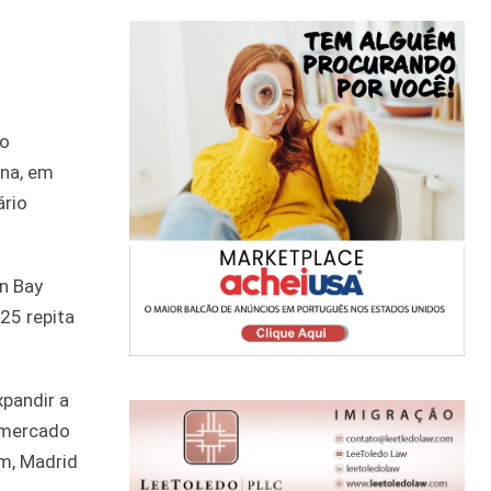
to
ena, em
ário
en Bay
25 repita
pandir a
 mercado
im, Madrid