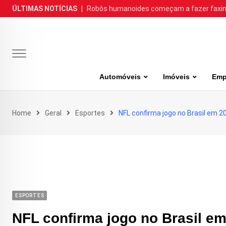
Skip
ÚLTIMAS NOTÍCIAS
|
Robôs humanoides começam a fazer faxina
to
content
Automóveis
Imóveis
Emp
Home
Geral
Esportes
NFL confirma jogo no Brasil em 2
ESPORTES
NFL confirma jogo no Brasil e