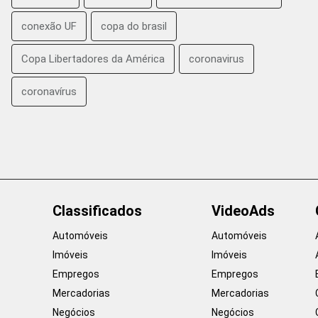
conexão UF
copa do brasil
Copa Libertadores da América
coronavirus
coronavírus
Classificados
VideoAds
Automóveis
Automóveis
Imóveis
Imóveis
Empregos
Empregos
Mercadorias
Mercadorias
Negócios
Negócios