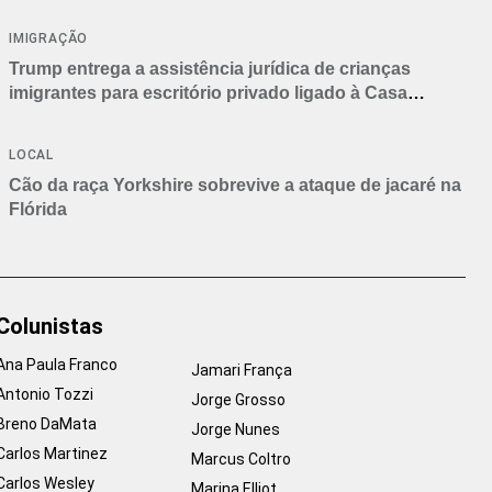
IMIGRAÇÃO
Trump entrega a assistência jurídica de crianças
imigrantes para escritório privado ligado à Casa
Branca
LOCAL
Cão da raça Yorkshire sobrevive a ataque de jacaré na
Flórida
Colunistas
Ana Paula Franco
Jamari França
Antonio Tozzi
Jorge Grosso
Breno DaMata
Jorge Nunes
Carlos Martinez
Marcus Coltro
Carlos Wesley
Marina Elliot