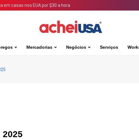
 em casas nos EUA por $30 a hora
regos
Mercadorias
Negócios
Serviços
Work
025
m 2025