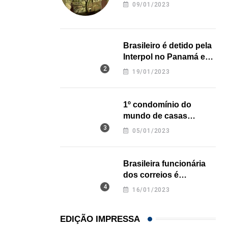
revela onde deixou o
09/01/2023
corpo
Palmeiras e Flamengo vencem bem na retomada d
23/07/2026
Brasileiro é detido pela
Interpol no Panamá e
pode pegar prisão
19/01/2023
perpétua nos EUA
1º condomínio do
mundo de casas
impressas em 3D é
05/01/2023
inaugurado no Texas
Brasileira funcionária
dos correios é
assassinada a facadas
16/01/2023
na Califórnia
EDIÇÃO IMPRESSA