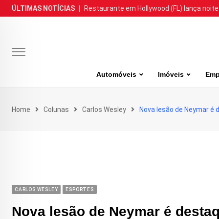
Skip
ÚLTIMAS NOTÍCIAS
|
Restaurante em Hollywood (FL) lança noite
to
content
Automóveis
Imóveis
Emp
Home
Colunas
Carlos Wesley
Nova lesão de Neymar é 
CARLOS WESLEY
ESPORTES
Nova lesão de Neymar é destaq