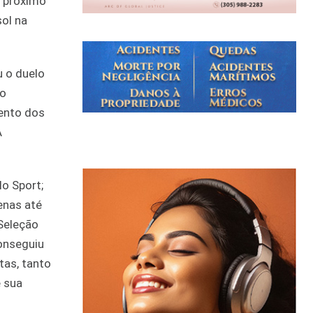
o próximo
sol na
u o duelo
ão
mento dos
A
lo Sport;
enas até
 Seleção
conseguiu
tas, tanto
e sua
s