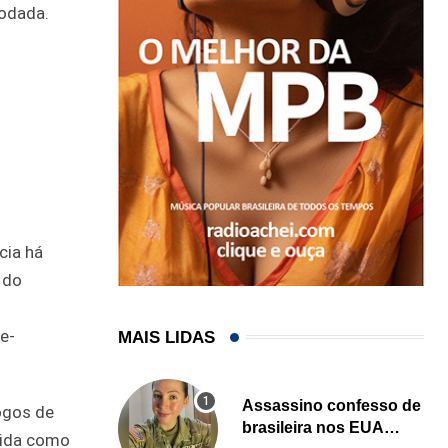
rodada.
cia há
 do
e-
MAIS LIDAS
Assassino confesso de
jogos de
brasileira nos EUA
cida como