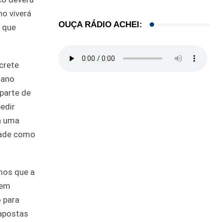
no viverá
OUÇA RÁDIO ACHEI:
o que
crete
iano
parte de
edir
 à uma
idade como
mos que a
uem
o para
apostas