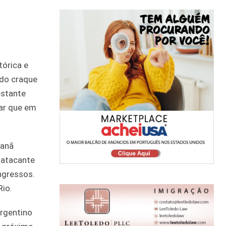
tórica e
 do craque
estante
ar que em
canã
 atacante
ngressos.
Rio.
argentino