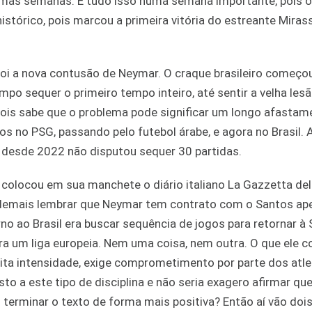
gumas semanas. E tudo isso numa semana importante, pois 
histórico, pois marcou a primeira vitória do estreante Miras
foi a nova contusão de Neymar. O craque brasileiro começo
po sequer o primeiro tempo inteiro, até sentir a velha les
pois sabe que o problema pode significar um longo afasta
 no PSG, passando pelo futebol árabe, e agora no Brasil. 
 desde 2022 não disputou sequer 30 partidas.
o”, colocou em sua manchete o diário italiano La Gazzetta del
 é demais lembrar que Neymar tem contrato com o Santos ap
no ao Brasil era buscar sequência de jogos para retornar à
ara um liga europeia. Nem uma coisa, nem outra. O que ele 
uita intensidade, exige comprometimento por parte dos atle
to a este tipo de disciplina e não seria exagero afirmar qu
l terminar o texto de forma mais positiva? Então aí vão doi