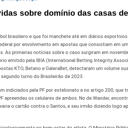
idas sobre domínio das casas d
ol brasileiro e que foi manchete até em diários esportivos
ia Federal por envolvimento em apostas que consistiam em u
es. As primeiras notícias sobre o caso surgiram em novemb
io emitido pela IBIA (International Betting Integrity Associ
ostas KTO, Betano e GaleraBet, detectaram um volume sus
o segundo turno do Brasileirão de 2023.
 indiciados pela PF por estelionato e no artigo 200, que t
PF apreendeu os celulares de ambos. No de Wander, encont
aria o cartão contra o Santos, e seu irmão dizendo logo a
sicologicamente no bem-estar do atleta. O Ministério Públi