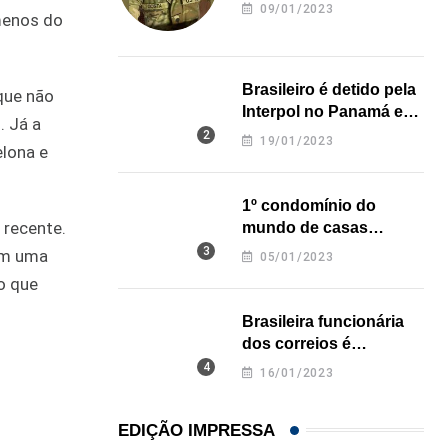
revela onde deixou o
09/01/2023
menos do
corpo
Brasileiro é detido pela
que não
Interpol no Panamá e
. Já a
pode pegar prisão
19/01/2023
elona e
perpétua nos EUA
1º condomínio do
 recente.
mundo de casas
impressas em 3D é
tem uma
05/01/2023
inaugurado no Texas
o que
Brasileira funcionária
dos correios é
assassinada a facadas
16/01/2023
na Califórnia
EDIÇÃO IMPRESSA