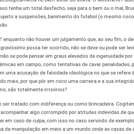
aso tenha um total desfecho, seja para o bem ou o mal, Bru
á sujeito a suspensões, banimento do futebol (o mesmo risc
são.
ia” enquanto não houver um julgamento que, ao seu fim, o de
ravíssimo possa ter ocorrido, não se deve ou pode ser lev
 não se pode pensar em graus elevados de ingenuidade por 
olêmicas em campo, como tentativas de cavar penalidades, p
 com uma acusação de falsidade ideológica no que se refere
 do mais, por que pôr em risco uma carreira e a sua integr
io, são totalmente irrisórios?
 ser tratado com indiferença ou como brincadeira. Cogite
 acompanhar algo corrompido por atitudes indevidas de q
 lei em caso de culpa, com isso no caso servindo de exempl
ema da manipulação em meio a um mundo onde as casas de 