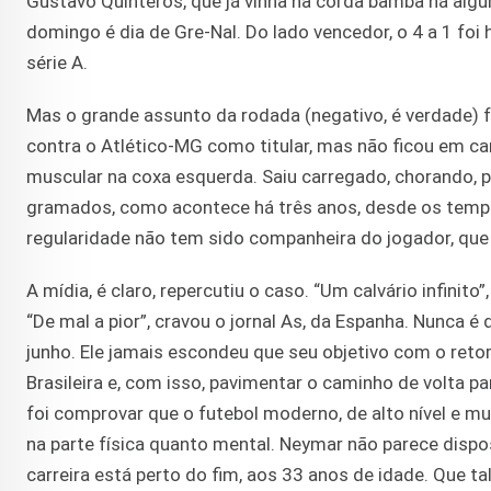
Gustavo Quinteros, que já vinha na corda bamba há al
domingo é dia de Gre-Nal. Do lado vencedor, o 4 a 1 foi 
série A.
Mas o grande assunto da rodada (negativo, é verdade) 
contra o Atlético-MG como titular, mas não ficou em cam
muscular na coxa esquerda. Saiu carregado, chorando, 
gramados, como acontece há três anos, desde os tempos
regularidade não tem sido companheira do jogador, que
A mídia, é claro, repercutiu o caso. “Um calvário infinit
“De mal a pior”, cravou o jornal As, da Espanha. Nunca
junho. Ele jamais escondeu que seu objetivo com o retor
Brasileira e, com isso, pavimentar o caminho de volta p
foi comprovar que o futebol moderno, de alto nível e m
na parte física quanto mental. Neymar não parece dispos
carreira está perto do fim, aos 33 anos de idade. Que ta