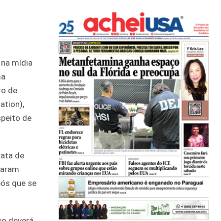
e
 na mídia
ma
ro de
ation),
peito de
rata de
raram
pós que se
co deverá