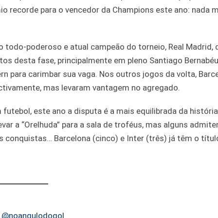
io recorde para o vencedor da Champions este ano: nada 
 do todo-poderoso e atual campeão do torneio, Real Madrid, 
ntos desta fase, principalmente em pleno Santiago Bernabéu
n para carimbar sua vaga. Nos outros jogos da volta, Barc
pectivamente, mas levaram vantagem no agregado.
futebol, este ano a disputa é a mais equilibrada da história
evar a “Orelhuda” para a sala de troféus, mas alguns admi
conquistas… Barcelona (cinco) e Inter (três) já têm o títul
o
@noangulodogol