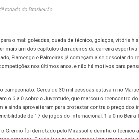
ª rodada do Brasileirão
para o mal: goleadas, queda de técnico, golaços, vitória his
r mais um dos capítulos derradeiros da carreira esportiva
erado, Flamengo e Palmeiras já começam a se descolar do r
competições nos últimos anos, e não há motivos para pens
ra no campeonato. Cerca de 30 mil pessoas estavam no Mara
ram o 6 a 0 sobre o Juventude, que marcou o reencontro do
 e ainda aproveitaram para protestar contra o preço dos i
ncibilidade de 17 de jogos do Internacional: 1 a 0 no Beira-
 o Grêmio foi derrotado pelo Mirassol e demitiu o técnico 