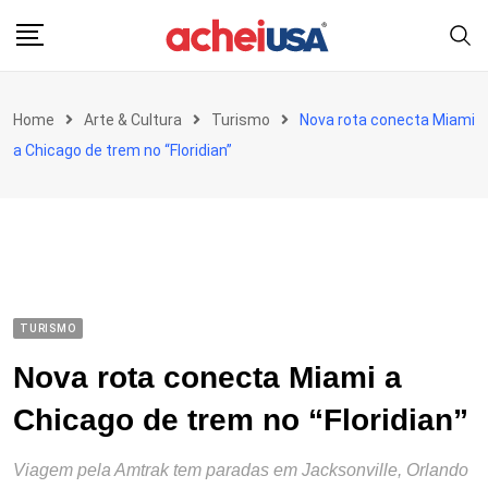
Skip
to
content
Home
Arte & Cultura
Turismo
Nova rota conecta Miami
a Chicago de trem no “Floridian”
TURISMO
Nova rota conecta Miami a
Chicago de trem no “Floridian”
Viagem pela Amtrak tem paradas em Jacksonville, Orlando