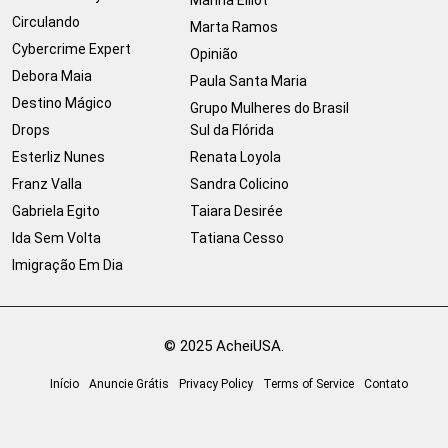
Marina Elliot
Circulando
Marta Ramos
Cybercrime Expert
Opinião
Debora Maia
Paula Santa Maria
Destino Mágico
Grupo Mulheres do Brasil
Drops
Sul da Flórida
Esterliz Nunes
Renata Loyola
Franz Valla
Sandra Colicino
Gabriela Egito
Taiara Desirée
Ida Sem Volta
Tatiana Cesso
Imigração Em Dia
© 2025 AcheiUSA.
Início
Anuncie Grátis
Privacy Policy
Terms of Service
Contato