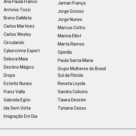
Ana Paula Franco
Jamari França
Antonio Tozzi
Jorge Grosso
Breno DaMata
Jorge Nunes
Carlos Martinez
Marcus Coltro
Carlos Wesley
Marina Elliot
Circulando
Marta Ramos
Cybercrime Expert
Opinião
Debora Maia
Paula Santa Maria
Destino Mágico
Grupo Mulheres do Brasil
Drops
Sul da Flórida
Esterliz Nunes
Renata Loyola
Franz Valla
Sandra Colicino
Gabriela Egito
Taiara Desirée
Ida Sem Volta
Tatiana Cesso
Imigração Em Dia