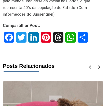
pelo menos uma dose da vacina na Flórida, o que
representa 40% da população do Estado. (Com
informações do Sunsentinel)
Compartilhar Post:
F
T
L
P
T
W
S
a
w
i
i
h
h
h
c
i
n
n
r
a
a
Posts Relacionados
e
t
k
t
e
t
r
b
t
e
e
a
s
e
o
e
d
r
d
A
o
r
I
e
s
p