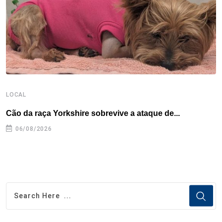
k
n
s
p
t
LOCAL
E
Cão da raça Yorkshire sobrevive a ataque de...
C
e
06/08/2026