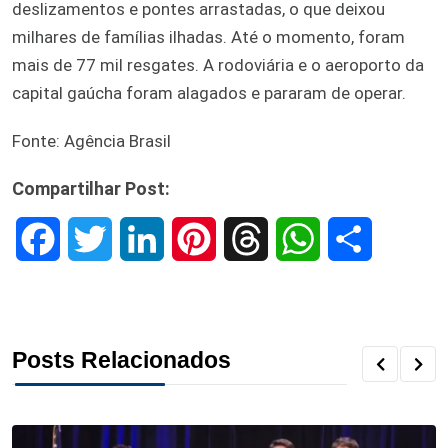
deslizamentos e pontes arrastadas, o que deixou
milhares de famílias ilhadas. Até o momento, foram
mais de 77 mil resgates. A rodoviária e o aeroporto da
capital gaúcha foram alagados e pararam de operar.
Fonte: Agência Brasil
Compartilhar Post:
F
T
L
P
T
W
S
a
w
i
i
h
h
h
c
i
n
n
r
a
a
Posts Relacionados
e
t
k
t
e
t
r
b
t
e
e
a
s
e