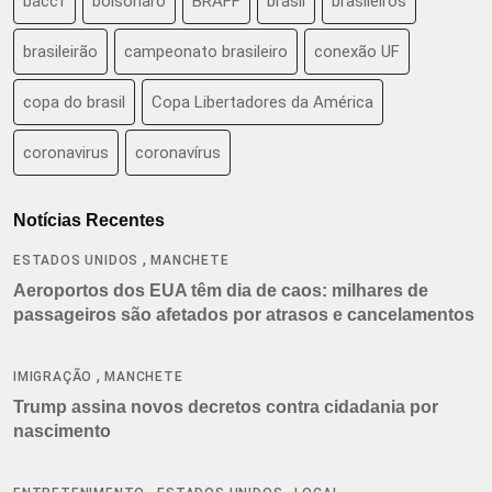
baccf
bolsonaro
BRAFF
brasil
brasileiros
brasileirão
campeonato brasileiro
conexão UF
copa do brasil
Copa Libertadores da América
coronavirus
coronavírus
Notícias Recentes
,
ESTADOS UNIDOS
MANCHETE
Aeroportos dos EUA têm dia de caos: milhares de
passageiros são afetados por atrasos e cancelamentos
,
IMIGRAÇÃO
MANCHETE
Trump assina novos decretos contra cidadania por
nascimento
,
,