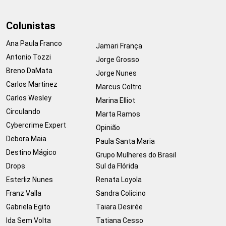
Colunistas
Ana Paula Franco
Jamari França
Antonio Tozzi
Jorge Grosso
Breno DaMata
Jorge Nunes
Carlos Martinez
Marcus Coltro
Carlos Wesley
Marina Elliot
Circulando
Marta Ramos
Cybercrime Expert
Opinião
Debora Maia
Paula Santa Maria
Destino Mágico
Grupo Mulheres do Brasil
Drops
Sul da Flórida
Esterliz Nunes
Renata Loyola
Franz Valla
Sandra Colicino
Gabriela Egito
Taiara Desirée
Ida Sem Volta
Tatiana Cesso