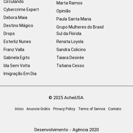
Circulando
Marta Ramos
Cybercrime Expert
Opinião
Debora Maia
Paula Santa Maria
Destino Mágico
Grupo Mulheres do Brasil
Drops
Sul da Flórida
Esterliz Nunes
Renata Loyola
Franz Valla
Sandra Colicino
Gabriela Egito
Taiara Desirée
Ida Sem Volta
Tatiana Cesso
Imigração Em Dia
© 2025 AcheiUSA.
Início
Anuncie Grátis
Privacy Policy
Terms of Service
Contato
Desenvolvimento - Agência 2020