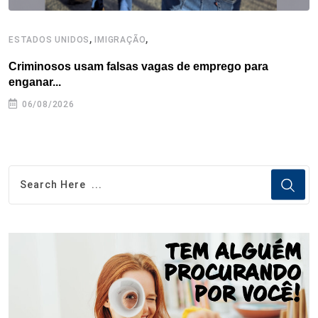
,
,
ESTADOS UNIDOS
IMIGRAÇÃO
E
Criminosos usam falsas vagas de emprego para
H
enganar...
06/08/2026