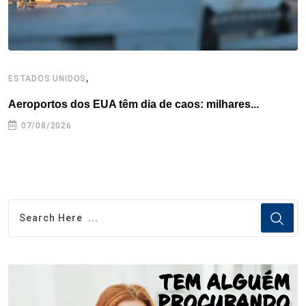
,
ESTADOS UNIDOS
I
Aeroportos dos EUA têm dia de caos: milhares...
T
n
07/08/2026