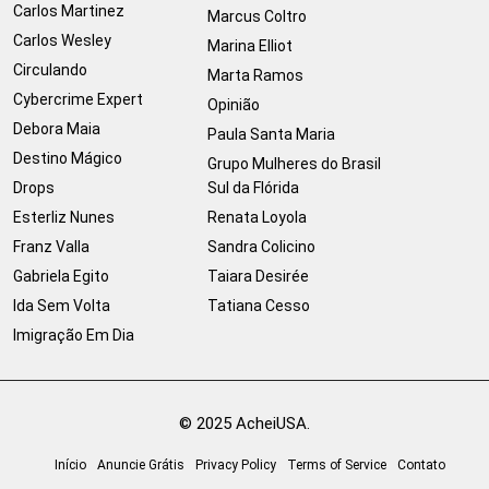
Carlos Martinez
Marcus Coltro
Carlos Wesley
Marina Elliot
Circulando
Marta Ramos
Cybercrime Expert
Opinião
Debora Maia
Paula Santa Maria
Destino Mágico
Grupo Mulheres do Brasil
Drops
Sul da Flórida
Esterliz Nunes
Renata Loyola
Franz Valla
Sandra Colicino
Gabriela Egito
Taiara Desirée
Ida Sem Volta
Tatiana Cesso
Imigração Em Dia
© 2025 AcheiUSA.
Início
Anuncie Grátis
Privacy Policy
Terms of Service
Contato