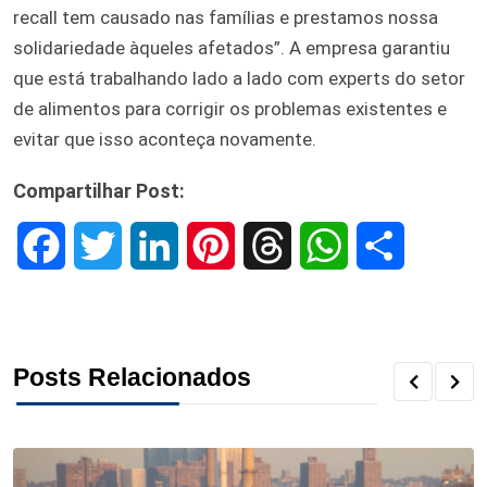
recall tem causado nas famílias e prestamos nossa
solidariedade àqueles afetados”. A empresa garantiu
que está trabalhando lado a lado com experts do setor
de alimentos para corrigir os problemas existentes e
evitar que isso aconteça novamente.
Compartilhar Post:
F
T
L
P
T
W
S
a
w
i
i
h
h
h
c
i
n
n
r
a
a
Posts Relacionados
e
t
k
t
e
t
r
b
t
e
e
a
s
e
o
e
d
r
d
A