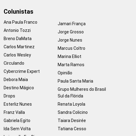
Colunistas
Ana Paula Franco
Jamari França
Antonio Tozzi
Jorge Grosso
Breno DaMata
Jorge Nunes
Carlos Martinez
Marcus Coltro
Carlos Wesley
Marina Elliot
Circulando
Marta Ramos
Cybercrime Expert
Opinião
Debora Maia
Paula Santa Maria
Destino Mágico
Grupo Mulheres do Brasil
Drops
Sul da Flórida
Esterliz Nunes
Renata Loyola
Franz Valla
Sandra Colicino
Gabriela Egito
Taiara Desirée
Ida Sem Volta
Tatiana Cesso