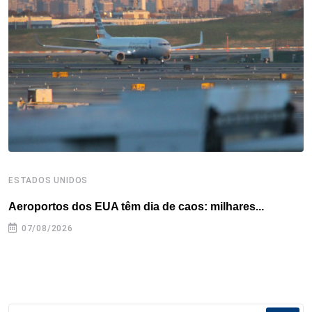
o
r
I
e
s
p
k
n
s
p
t
ESTADOS UNIDOS
E
Aeroportos dos EUA têm dia de caos: milhares...
G
07/08/2026