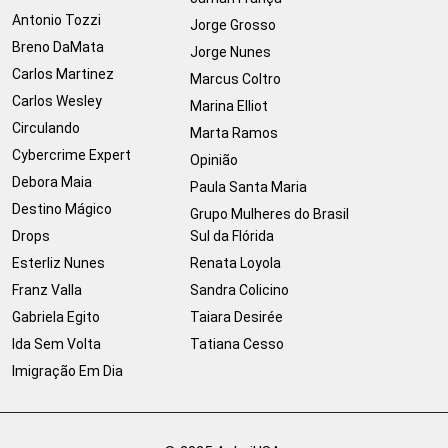
Antonio Tozzi
Jorge Grosso
Breno DaMata
Jorge Nunes
Carlos Martinez
Marcus Coltro
Carlos Wesley
Marina Elliot
Circulando
Marta Ramos
Cybercrime Expert
Opinião
Debora Maia
Paula Santa Maria
Destino Mágico
Grupo Mulheres do Brasil
Drops
Sul da Flórida
Esterliz Nunes
Renata Loyola
Franz Valla
Sandra Colicino
Gabriela Egito
Taiara Desirée
Ida Sem Volta
Tatiana Cesso
Imigração Em Dia