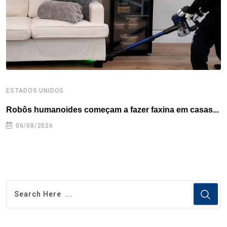
k
n
s
p
t
ESTADOS UNIDOS
E
Robôs humanoides começam a fazer faxina em casas...
C
e
06/08/2026