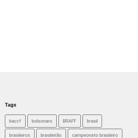
Tags
baccf
bolsonaro
BRAFF
brasil
brasileiros
brasileirão
campeonato brasileiro