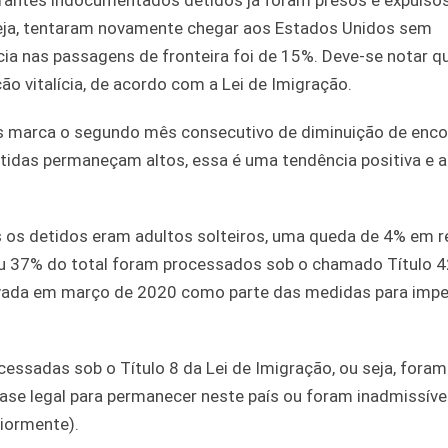
antes indocumentados detidos já foram presos e expulsos
seja, tentaram novamente chegar aos Estados Unidos sem
cia nas passagens de fronteira foi de 15%. Deve-se notar q
o vitalícia, de acordo com a Lei de Imigração.
ês marca o segundo mês consecutivo de diminuição de enco
tidas permaneçam altos, essa é uma tendência positiva e a
 os detidos eram adultos solteiros, uma queda de 4% em r
ou 37% do total foram processados ​​sob o chamado Título 4
ivada em março de 2020 como parte das medidas para impe
ssadas sob o Título 8 da Lei de Imigração, ou seja, foram
e legal para permanecer neste país ou foram inadmissívei
iormente).