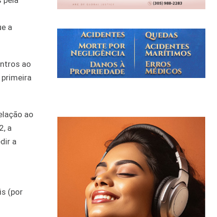
 pela
ue a
ntros ao
 primeira
elação ao
2, a
dir a
s (por