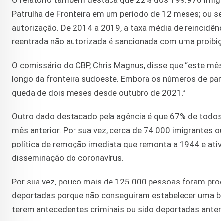
O relatório também destaca que 22% dos 199.976 imigr
Patrulha de Fronteira em um período de 12 meses; ou 
autorização. De 2014 a 2019, a taxa média de reincidên
reentrada não autorizada é sancionada com uma proibiçã
O comissário do CBP, Chris Magnus, disse que “este m
longo da fronteira sudoeste. Embora os números de par
queda de dois meses desde outubro de 2021.”
Outro dado destacado pela agência é que 67% de todos
mês anterior. Por sua vez, cerca de 74.000 imigrantes 
política de remoção imediata que remonta a 1944 e at
disseminação do coronavírus.
Por sua vez, pouco mais de 125.000 pessoas foram proce
deportadas porque não conseguiram estabelecer uma bas
terem antecedentes criminais ou sido deportadas anter