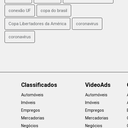
conexão UF
copa do brasil
Copa Libertadores da América
coronavirus
coronavírus
Classificados
VideoAds
Automóveis
Automóveis
Imóveis
Imóveis
Empregos
Empregos
Mercadorias
Mercadorias
Negócios
Negócios