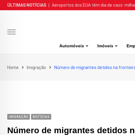
Skip
ÚLTIMAS NOTÍCIAS
|
Aeroportos dos EUA têm dia de caos: milh
to
content
Automóveis
Imóveis
Emp
Home
Imigração
Número de migrantes detidos na fronteira
IMIGRAÇÃO
NOTÍCIAS
Número de migrantes detidos na