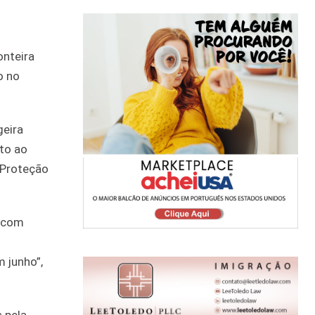
onteira
o no
geira
to ao
 Proteção
o com
 junho”,