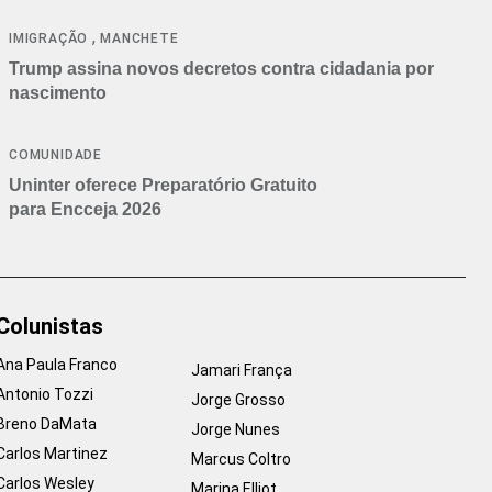
cancelamentos
,
IMIGRAÇÃO
MANCHETE
Trump assina novos decretos contra cidadania por
nascimento
COMUNIDADE
Uninter oferece Preparatório Gratuito
para Encceja 2026
Colunistas
Ana Paula Franco
Jamari França
Antonio Tozzi
Jorge Grosso
Breno DaMata
Jorge Nunes
Carlos Martinez
Marcus Coltro
Carlos Wesley
Marina Elliot