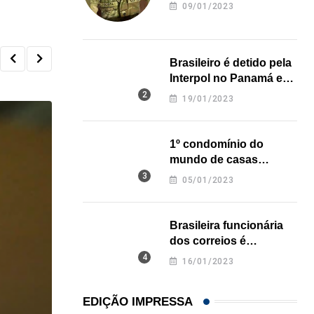
revela onde deixou o
09/01/2023
corpo
Brasileiro é detido pela
Interpol no Panamá e
pode pegar prisão
19/01/2023
perpétua nos EUA
1º condomínio do
mundo de casas
impressas em 3D é
05/01/2023
inaugurado no Texas
Brasileira funcionária
dos correios é
assassinada a facadas
16/01/2023
na Califórnia
EDIÇÃO IMPRESSA