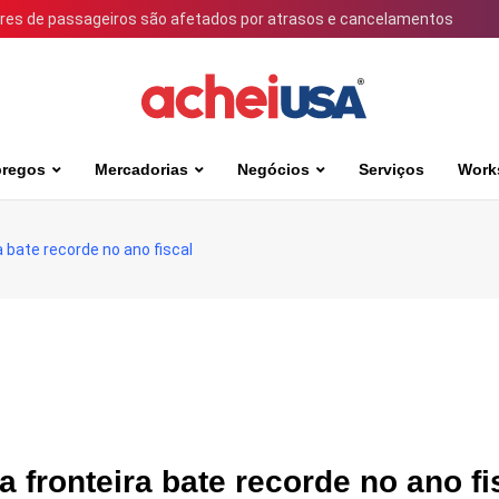
ares de passageiros são afetados por atrasos e cancelamentos
regos
Mercadorias
Negócios
Serviços
Work
 bate recorde no ano fiscal
 fronteira bate recorde no ano fi