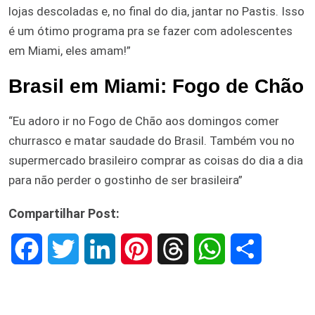
lojas descoladas e, no final do dia, jantar no Pastis. Isso
é um ótimo programa pra se fazer com adolescentes
em Miami, eles amam!”
Brasil em Miami: Fogo de Chão
“Eu adoro ir no Fogo de Chão aos domingos comer
churrasco e matar saudade do Brasil. Também vou no
supermercado brasileiro comprar as coisas do dia a dia
para não perder o gostinho de ser brasileira”
Compartilhar Post:
F
T
L
P
T
W
S
a
w
i
i
h
h
h
c
i
n
n
r
a
a