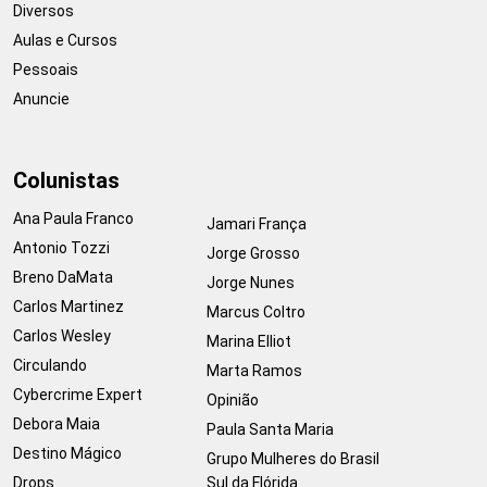
Diversos
Aulas e Cursos
Pessoais
Anuncie
Colunistas
Ana Paula Franco
Jamari França
Antonio Tozzi
Jorge Grosso
Breno DaMata
Jorge Nunes
Carlos Martinez
Marcus Coltro
Carlos Wesley
Marina Elliot
Circulando
Marta Ramos
Cybercrime Expert
Opinião
Debora Maia
Paula Santa Maria
Destino Mágico
Grupo Mulheres do Brasil
Drops
Sul da Flórida