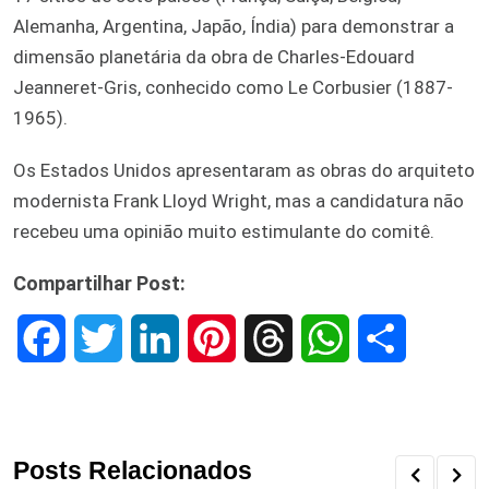
Alemanha, Argentina, Japão, Índia) para demonstrar a
dimensão planetária da obra de Charles-Edouard
Jeanneret-Gris, conhecido como Le Corbusier (1887-
1965).
Os Estados Unidos apresentaram as obras do arquiteto
modernista Frank Lloyd Wright, mas a candidatura não
recebeu uma opinião muito estimulante do comitê.
Compartilhar Post:
F
T
L
P
T
W
S
a
w
i
i
h
h
h
c
i
n
n
r
a
a
Posts Relacionados
e
t
k
t
e
t
r