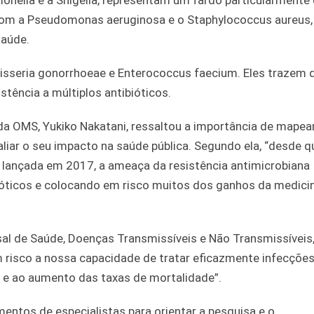
onella e a Shigella, representam um fardo particularmente
com a Pseudomonas aeruginosa e o Staphylococcus aureus,
saúde.
eisseria gonorrhoeae e Enterococcus faecium. Eles trazem 
stência a múltiplos antibióticos.
 da OMS, Yukiko Nakatani, ressaltou a importância de mapea
liar o seu impacto na saúde pública. Segundo ela, “desde q
oi lançada em 2017, a ameaça da resistência antimicrobiana
bióticos e colocando em risco muitos dos ganhos da medici
rsal de Saúde, Doenças Transmissíveis e Não Transmissívei
 risco a nossa capacidade de tratar eficazmente infecções
 e ao aumento das taxas de mortalidade”.
entos de especialistas para orientar a pesquisa e o