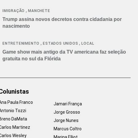
cancelamentos
,
IMIGRAÇÃO
MANCHETE
Trump assina novos decretos contra cidadania por
nascimento
,
,
ENTRETENIMENTO
ESTADOS UNIDOS
LOCAL
Game show mais antigo da TV americana faz seleção
gratuita no sul da Flórida
Colunistas
Ana Paula Franco
Jamari França
Antonio Tozzi
Jorge Grosso
Breno DaMata
Jorge Nunes
Carlos Martinez
Marcus Coltro
Carlos Wesley
Marina Elliot