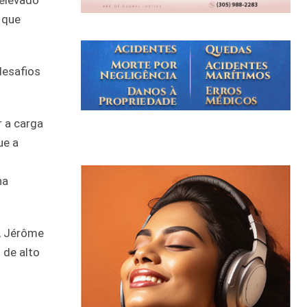
 elevado
 que
desafios
r a carga
ue a
na
s, Jérôme
 de alto