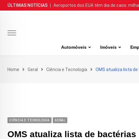
Skip
ÚLTIMAS NOTÍCIAS
|
Aeroportos dos EUA têm dia de caos: milh
to
content
Automóveis
Imóveis
Emp
Home
Geral
Ciência e Tecnologia
OMS atualiza lista 
CIÊNCIA E TECNOLOGIA
GERAL
OMS atualiza lista de bactéri