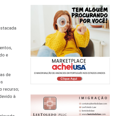
destacada
entos,
do e
ias de
os
o recurso;
devido à