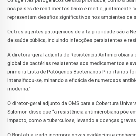
Os agentes patogênicos de alta prioridade, como a Salm
nos países de rendimentos baixo e médio, juntamente 
representam desafios significativos nos ambientes de 
Outros agentes patogênicos de alta prioridade são a N
de saúde pública, incluindo infecções persistentes e resi
A diretora-geral adjunta de Resistência Antimicrobiana
global de bactérias resistentes aos medicamentos e ava
primeira Lista de Patógenos Bacterianos Prioritários f
intensificou-se, minando a eficácia de numerosos anti
moderna.”
O diretor-geral adjunto da OMS para a Cobertura Unive
Salomon disse que “a resistência antimicrobiana põe em
impacto, como a tuberculose, levando a doenças graves
O Bppl atualizado incorpora novas evidências e conhecim