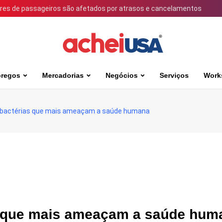
ares de passageiros são afetados por atrasos e cancelamentos
regos
Mercadorias
Negócios
Serviços
Work
de bactérias que mais ameaçam a saúde humana
as que mais ameaçam a saúde hum