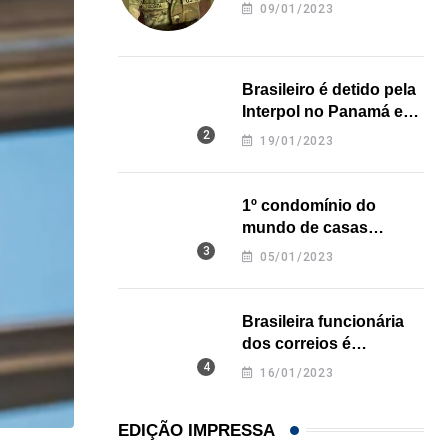
revela onde deixou o
09/01/2023
corpo
Brasileiro é detido pela
Interpol no Panamá e
pode pegar prisão
19/01/2023
perpétua nos EUA
1º condomínio do
mundo de casas
impressas em 3D é
05/01/2023
inaugurado no Texas
Brasileira funcionária
dos correios é
assassinada a facadas
16/01/2023
na Califórnia
EDIÇÃO IMPRESSA