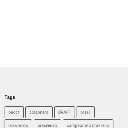
Tags
baccf
bolsonaro
BRAFF
brasil
brasileiros
brasileirão
campeonato brasileiro