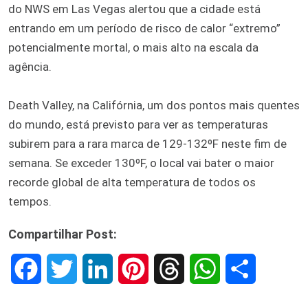
do NWS em Las Vegas alertou que a cidade está
entrando em um período de risco de calor “extremo”
potencialmente mortal, o mais alto na escala da
agência.
Death Valley, na Califórnia, um dos pontos mais quentes
do mundo, está previsto para ver as temperaturas
subirem para a rara marca de 129-132ºF neste fim de
semana. Se exceder 130ºF, o local vai bater o maior
recorde global de alta temperatura de todos os
tempos.
Compartilhar Post:
F
T
L
P
T
W
S
a
w
i
i
h
h
h