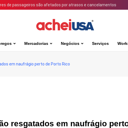
ares de passageiros são afetados por atrasos e cancelamentos
regos
Mercadorias
Negócios
Serviços
Work
dos em naufrágio perto de Porto Rico
ão resgatados em naufrágio pert