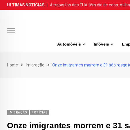
Skip
ÚLTIMAS NOTÍCIAS
|
Aeroportos dos EUA têm dia de caos: milh
to
content
Automóveis
Imóveis
Emp
Home
Imigração
Onze imigrantes morrem e 31 são resgata
IMIGRAÇÃO
NOTÍCIAS
Onze imigrantes morrem e 31 s