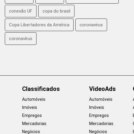
conexão UF
copa do brasil
Copa Libertadores da América
coronavirus
coronavírus
Classificados
VideoAds
Automóveis
Automóveis
Imóveis
Imóveis
Empregos
Empregos
Mercadorias
Mercadorias
Negócios
Negócios