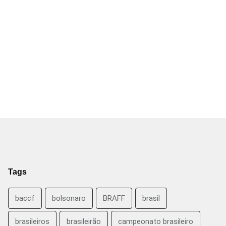
Tags
baccf
bolsonaro
BRAFF
brasil
brasileiros
brasileirão
campeonato brasileiro