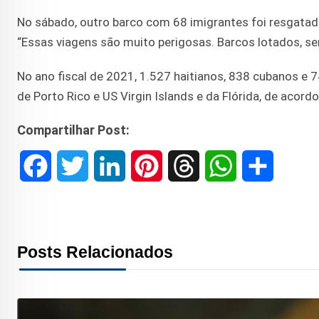
No sábado, outro barco com 68 imigrantes foi resgatad
“Essas viagens são muito perigosas. Barcos lotados, se
No ano fiscal de 2021, 1.527 haitianos, 838 cubanos e
de Porto Rico e US Virgin Islands e da Flórida, de aco
Compartilhar Post:
F
T
L
P
T
W
S
a
w
i
i
h
h
h
c
i
n
n
r
a
a
Posts Relacionados
e
t
k
t
e
t
r
b
t
e
e
a
s
e