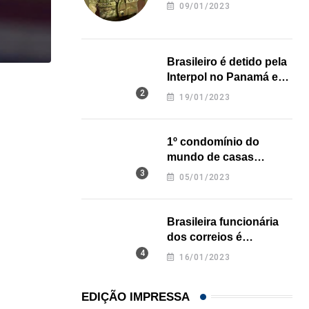
revela onde deixou o
09/01/2023
corpo
Brasileiro é detido pela
Interpol no Panamá e
,
IMIGRAÇÃO
LOCAL
pode pegar prisão
19/01/2023
perpétua nos EUA
Imigrante acusado de atropelar idosa de 74 anos..
07/08/2026
1º condomínio do
mundo de casas
impressas em 3D é
05/01/2023
inaugurado no Texas
Brasileira funcionária
dos correios é
assassinada a facadas
16/01/2023
na Califórnia
EDIÇÃO IMPRESSA