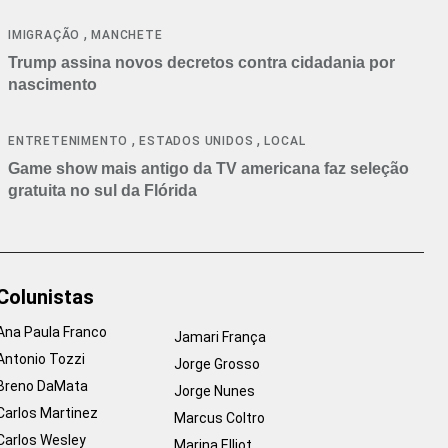
cancelamentos
,
IMIGRAÇÃO
MANCHETE
Trump assina novos decretos contra cidadania por
nascimento
,
,
ENTRETENIMENTO
ESTADOS UNIDOS
LOCAL
Game show mais antigo da TV americana faz seleção
gratuita no sul da Flórida
Colunistas
Ana Paula Franco
Jamari França
Antonio Tozzi
Jorge Grosso
Breno DaMata
Jorge Nunes
Carlos Martinez
Marcus Coltro
Carlos Wesley
Marina Elliot