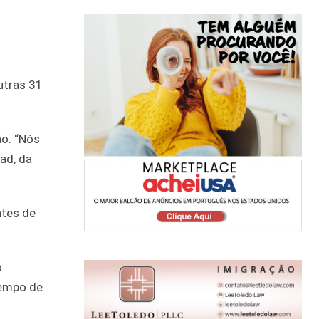
utras 31
o. “Nós
ad, da
ntes de
o
tempo de