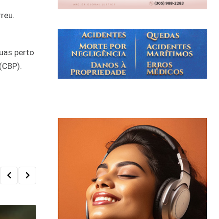
reu.
uas perto
(CBP).