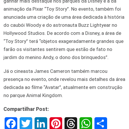
ganhar mais destaque nos parques da Disney é a da
animação da Pixar “Toy Story”. No evento, também foi
anunciada uma criação de uma área dedicada à história
do caubói Woody e do astronauta Buzz Lightyear no
Hollywood Studios. De acordo com a Disney, a área de
“Toy Story” terá “objetos exageradamente grandes que
farão os visitantes sentirem que estão de fato no
jardim do menino Andy, o dono dos brinquedos”.
Já o cineasta James Cameron também marcou
presença no evento, onde revelou mais detalhes da área
dedicada ao filme “Avatar”, atualmente em construção
no parque Animal Kingdom.
Compartilhar Post:
F
T
L
P
T
W
S