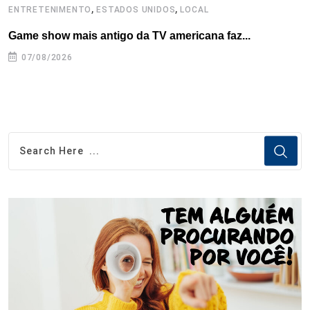
,
,
ENTRETENIMENTO
ESTADOS UNIDOS
LOCAL
L
Game show mais antigo da TV americana faz...
I
se
07/08/2026