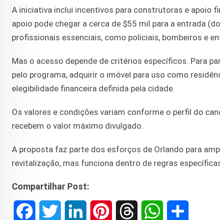
A iniciativa inclui incentivos para construtoras e apoio
apoio pode chegar a cerca de $55 mil para a entrada (d
profissionais essenciais, como policiais, bombeiros e e
Mas o acesso depende de critérios específicos. Para par
pelo programa, adquirir o imóvel para uso como residênc
elegibilidade financeira definida pela cidade.
Os valores e condições variam conforme o perfil do cand
recebem o valor máximo divulgado.
A proposta faz parte dos esforços de Orlando para amp
revitalização, mas funciona dentro de regras específica
Compartilhar Post:
F
T
L
P
T
W
S