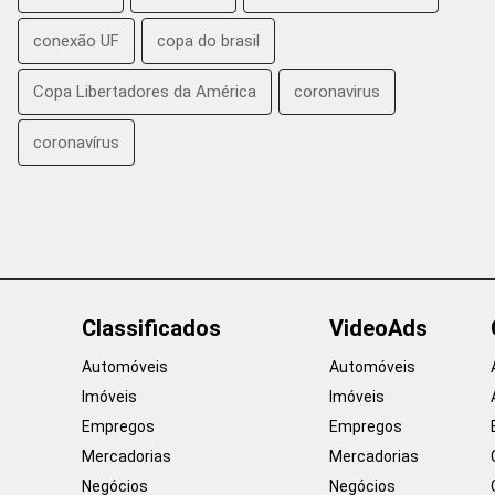
conexão UF
copa do brasil
Copa Libertadores da América
coronavirus
coronavírus
Classificados
VideoAds
Automóveis
Automóveis
Imóveis
Imóveis
Empregos
Empregos
Mercadorias
Mercadorias
Negócios
Negócios