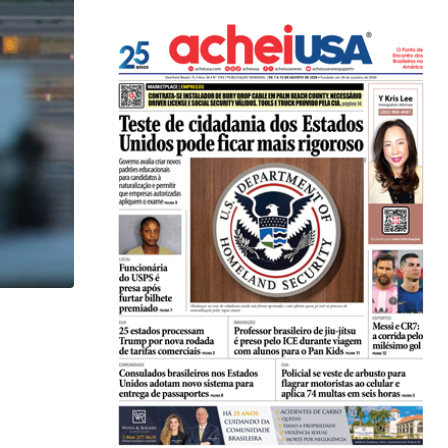
,
,
ENTRETENIMENTO
ESTADOS UNIDOS
LOCAL
Game show mais antigo da TV americana faz...
07/08/2026