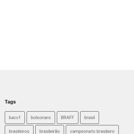
Tags
baccf
bolsonaro
BRAFF
brasil
brasileiros
brasileirão
campeonato brasileiro