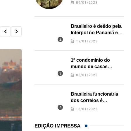
revela onde deixou o
09/01/2023
corpo
Brasileiro é detido pela
Interpol no Panamá e
pode pegar prisão
19/01/2023
perpétua nos EUA
1º condomínio do
mundo de casas
impressas em 3D é
05/01/2023
inaugurado no Texas
Brasileira funcionária
dos correios é
assassinada a facadas
16/01/2023
na Califórnia
EDIÇÃO IMPRESSA