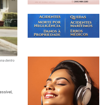
iona dentro
ssível,