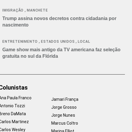
cancelamentos
,
IMIGRAÇÃO
MANCHETE
Trump assina novos decretos contra cidadania por
nascimento
,
,
ENTRETENIMENTO
ESTADOS UNIDOS
LOCAL
Game show mais antigo da TV americana faz seleção
gratuita no sul da Flórida
Colunistas
Ana Paula Franco
Jamari França
Antonio Tozzi
Jorge Grosso
Breno DaMata
Jorge Nunes
Carlos Martinez
Marcus Coltro
Carlos Wesley
Marina Elliot