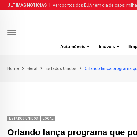
Skip
ÚLTIMAS NOTÍCIAS
|
Aeroportos dos EUA têm dia de caos: milh
to
content
Automóveis
Imóveis
Emp
Home
Geral
Estados Unidos
Orlando lança programa qu
ESTADOS UNIDOS
LOCAL
Orlando lança programa que po