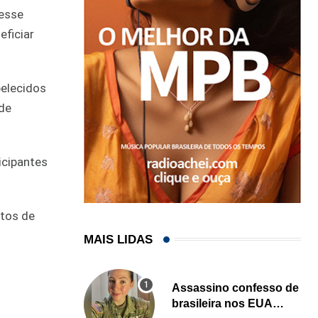
 esse
eficiar
belecidos
 de
icipantes
etos de
MAIS LIDAS
Assassino confesso de
brasileira nos EUA