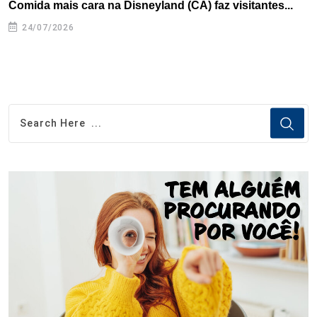
Comida mais cara na Disneyland (CA) faz visitantes...
U
m
24/07/2026