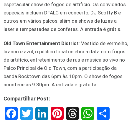
espetacular show de fogos de artifício. Os convidados
especiais incluem DFALC em concerto, DJ Scotty B e
outros em vários palcos, além de shows de luzes a
laser e tempestades de confetes. A entrada é grátis.
Old Town Entertainment District
: Vestido de vermelho,
branco e azul, o público local celebra a data com fogos
de artifício, entretenimento de rua e música ao vivo no
Palco Principal de Old Town, com a participação da
banda Rocktown das 6pm às 10pm. O show de fogos
acontece às 9:30pm. A entrada é gratuita.
Compartilhar Post:
F
T
L
P
T
W
S
a
w
i
i
h
h
h