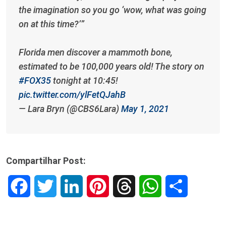
the imagination so you go ‘wow, what was going
on at this time?’”
Florida men discover a mammoth bone,
estimated to be 100,000 years old! The story on
#FOX35
tonight at 10:45!
pic.twitter.com/ylFetQJahB
— Lara Bryn (@CBS6Lara)
May 1, 2021
Compartilhar Post:
F
T
L
P
T
W
S
a
w
i
i
h
h
h